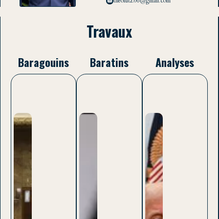
theolutz.06@gmail.com
Travaux
Baragouins
Baratins
Analyses