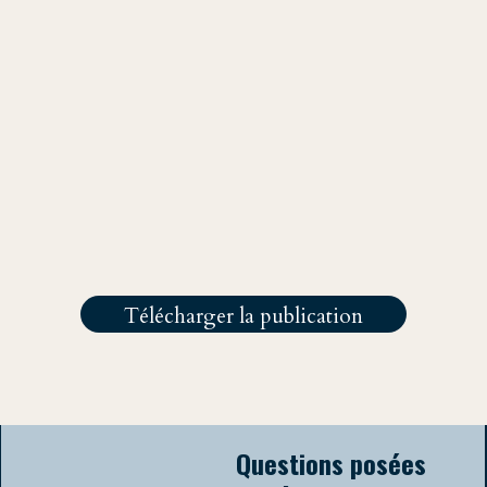
Trump 2025 : concentrer les pouvoirs, cibler les opposants, démanteler les droits
et les gardes-fous démocratiques. En 100 jours, le populisme trumpien met à
l’épreuve l’État de droit, reconfigure le contrat social et amorce une possible
rupture autoritaire
Articlé publié le Jun 02, 2025
Pour citer cette analyse :
Théo Lutz
Théo Lutz,"Comprendre les 100 premiers jours du second mandat
de Trump", [en ligne] BARA think tank, Jun 02, 2025,
"https://www.bara-think-tank.com/baratin/comprendre-les-100-
premiers-jours-du-second-mandat-de-trump"
Deuième année à Classe
préparatoire khâgne AL Strasbourg
LinkedIn
Télécharger la publication
Questions posées