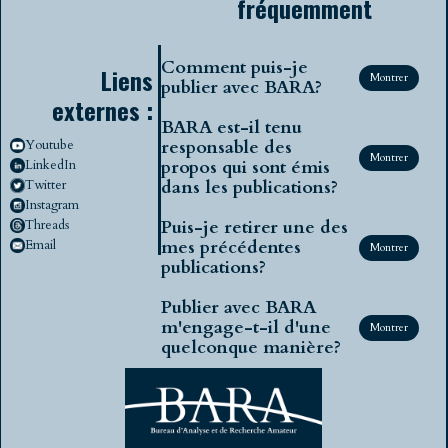
fréquemment
Comment puis-je
Liens
Montrer
publier avec BARA?
externes :
BARA est-il tenu
responsable des
Youtube
Montrer
propos qui sont émis
LinkedIn
dans les publications?
Twitter
Instagram
Puis-je retirer une des
Threads
mes précédentes
Email
Montrer
publications?
Publier avec BARA
m'engage-t-il d'une
Montrer
quelconque manière?