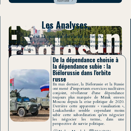
Léviatha
leurs
Suivant
: un
Les Analyses,
règles
C'est là que ça devient sérieux.
Les analyses sont le format le plus long. Souvent très académiques, elles doivent
permettre de rentrer dans les détails d’un sujet en s’appuyant sur des sources
diverses et fiables.
triptyque
De la dépendance choisie à
la dépendance subie : la
Biélorussie dans l'orbite
Maxence Becquet
15/6/2026
russe
En mai dernier, la Biélorussie et la Russie
pour
ont mené d’importants exercices nucléaires
conjoint, révélateur d’une dépendance
toujours plus marquée de Minsk envers
Moscou depuis la crise politique de 2020.
Derrière cette apparente « vassalisation »,
Loukachenko semble cependant moins
subir cette subordination qu’en négocier
les négocier les terme, dans une
perspective de survie politique.