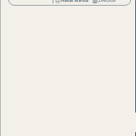
l’avenir
Nathan Marchal
23/6/2026
des
forces
conventi