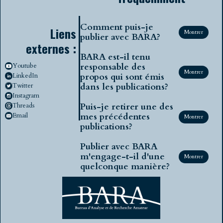
Comment puis-je
Liens
Montrer
publier avec BARA?
externes :
BARA est-il tenu
responsable des
Youtube
Montrer
propos qui sont émis
LinkedIn
dans les publications?
Twitter
Instagram
Puis-je retirer une des
Threads
mes précédentes
Email
Montrer
publications?
Publier avec BARA
m'engage-t-il d'une
Montrer
quelconque manière?