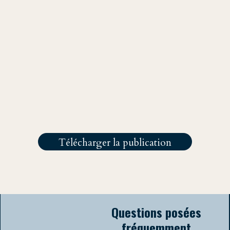
L’accord AUKUS symbolise deux choses : l’affirmation militaire de la rivalité
sino-américaine et la rivalité occidentale entre alliés dans le théâtre
l’Indopacifique, à l’heure où cette région concentre les intérêts mondiaux.
Articlé publié le Nov 12, 2025
Pour citer cette analyse :
Camille Desruelles
Camille Desruelles,"AUKUS - Contenir la Chine, au risque de diviser
l'Occident", [en ligne] BARA think tank, Nov 12, 2025,
"https://www.bara-think-tank.com/baratin/aukus---contenir-la-chine-
au-risque-de-diviser-loccident"
Diplomée 2024 à Sciences Po
Strasbourg
LinkedIn
Télécharger la publication
Questions posées
fréquemment