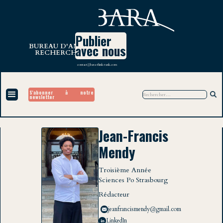
Publier
avec nous
BUREAU D'ANALYSE ET DE
RECHERCHE AMATEUR
contact@bara-think-tank.com
S'abonner à notre
newsletter
Jean-Francis
Mendy
Troisième Année
Sciences Po Strasbourg
Rédacteur
jeanfrancismendy@gmail.com
LinkedIn