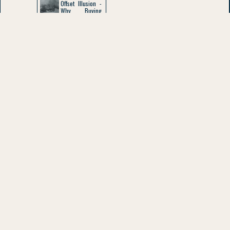
Offset Illusion -
Why Buying
‘Neutrality’
Doesn’t Cut
Emission
Questions posées
fréquemment
Comment puis-je
Montrer
Liens
publier avec BARA?
externes :
BARA est-il tenu
Youtube
responsable des
LinkedIn
Montrer
propos qui sont émis
Twitter