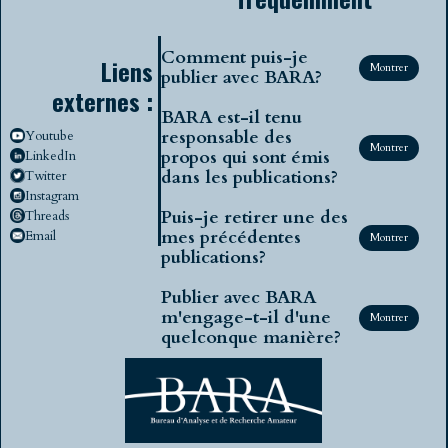
Comment puis-je
Liens
Montrer
publier avec BARA?
externes :
BARA est-il tenu
responsable des
Youtube
Montrer
propos qui sont émis
LinkedIn
dans les publications?
Twitter
Instagram
Puis-je retirer une des
Threads
mes précédentes
Email
Montrer
publications?
Publier avec BARA
m'engage-t-il d'une
Montrer
quelconque manière?