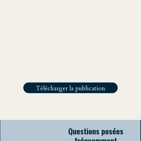
L’influence française souffre face à l’agressivité renouvelée d’acteurs comme la
Russie et la Chine. L'adaptation de la France aux nouvelles dynamiques,
particulièrement numériques, semble incomplète à bien des égards, en
témoigne sa débâcle en Afrique.
Articlé publié le May 26, 2024
Pour citer cette analyse :
Sebastien Masson
Sebastien Masson,"L'influence française, enjeux et difficultés", [en
ligne] BARA think tank, May 26, 2024, "https://www.bara-think-
tank.com/baratin/linfluence-francaise-enjeux-et-difficultes"
Troisième année à Sciences Po
Strasbourg
LinkedIn
Télécharger la publication
Questions posées
fréquemment