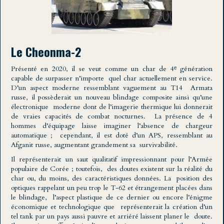
Le Cheonma-2
Présenté en 2020, il se veut comme un char de 4ᵉ génération
capable de surpasser n’importe quel char actuellement en service.
D’un aspect moderne ressemblant vaguement au T14 Armata
russe, il possèderait un nouveau blindage composite ainsi qu’une
électronique moderne dont de l’imagerie thermique lui donnerait
de vraies capacités de combat nocturnes. La présence de 4
hommes d’équipage laisse imaginer l’absence de chargeur
automatique ; cependant, il est doté d’un APS, ressemblant au
Afganit russe, augmentant grandement sa survivabilité.
Il représenterait un saut qualitatif impressionnant pour l’Armée
populaire de Corée ; toutefois, des doutes existent sur la réalité du
char ou, du moins, des caractéristiques données. La position des
optiques rappelant un peu trop le T-62 et étrangement placées dans
le blindage, l’aspect plastique de ce dernier ou encore l’énigme
économique et technologique que représenterait la création d’un
tel tank par un pays aussi pauvre et arriéré laissent planer le doute.