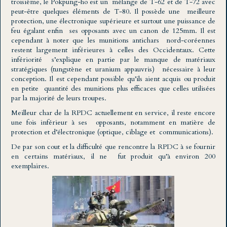
troisième, le Pokpung-ho est un mélange de T-62 et de T-72 avec
peut-être quelques éléments de T-80. Il possède une meilleure
protection, une électronique supérieure et surtout une puissance de
feu égalant enfin ses opposants avec un canon de 125mm. Il est
cependant à noter que les munitions antichars nord-coréennes
restent largement inférieures à celles des Occidentaux. Cette
infériorité s’explique en partie par le manque de matériaux
stratégiques (tungstène et uranium appauvris) nécessaire à leur
conception. Il est cependant possible qu’ils aient acquis ou produit
en petite quantité des munitions plus efficaces que celles utilisées
par la majorité de leurs troupes.
Meilleur char de la RPDC actuellement en service, il reste encore
une fois inférieur à ses opposants, notamment en matière de
protection et d’électronique (optique, ciblage et communications).
De par son cout et la difficulté que rencontre la RPDC à se fournir
en certains matériaux, il ne fut produit qu’à environ 200
exemplaires.