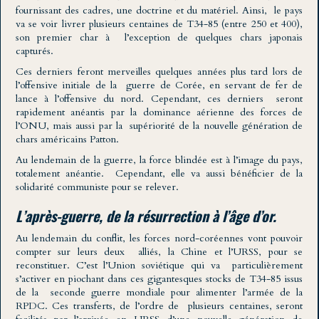
fournissant des cadres, une doctrine et du matériel. Ainsi, le pays
va se voir livrer plusieurs centaines de T34-85 (entre 250 et 400),
son premier char à l’exception de quelques chars japonais
capturés.
Ces derniers feront merveilles quelques années plus tard lors de
l’offensive initiale de la guerre de Corée, en servant de fer de
lance à l’offensive du nord. Cependant, ces derniers seront
rapidement anéantis par la dominance aérienne des forces de
l’ONU, mais aussi par la supériorité de la nouvelle génération de
chars américains Patton.
Au lendemain de la guerre, la force blindée est à l’image du pays,
totalement anéantie. Cependant, elle va aussi bénéficier de la
solidarité communiste pour se relever.
L’après-guerre, de la résurrection à l’âge d’or.
Au lendemain du conflit, les forces nord-coréennes vont pouvoir
compter sur leurs deux alliés, la Chine et l’URSS, pour se
reconstituer. C’est l’Union soviétique qui va particulièrement
s’activer en piochant dans ces gigantesques stocks de T34-85 issus
de la seconde guerre mondiale pour alimenter l’armée de la
RPDC. Ces transferts, de l’ordre de plusieurs centaines, seront