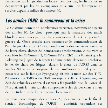
ressources sur la production locale ; en tout cas, les livraisons ne
dépassèrent pas les 50 exemplaires et aucun ne fut repéré en
service depuis le milieu des années 90.
Les années 1990, le renouveau et la crise
Le Ch'ŏnma connut de nombreuses variantes, notamment à partir
des années 90. Le choc provoqué par le massacre des unités
blindées irakiennes par les chars américains durant la première
guerre du Golfe sembla alors traumatiser le commandement de
l’armée populaire de Corée, conduisant à des nouvelles variantes
de leurs chars, dotées de nombreuses améliorations. Ainsi vont se
succéder les Ch'ŏnma III, Ch'ŏnma IV et Ch'ŏnma V, ainsi que le
Pokpung-ho (Tigre de tempête) en une petite décennie. L’achat ou
le vol de chars soviétiques durant la chute de l’URSS dans les
années 90 serait à l’origine de ses améliorations. S’il y a un
consensus sur le fait que Pyongyang ait mis la main sur des T-72,
l’obtention de T-80 et de T-90 est sujette à débat. Cependant, au-
delà de véhicules entiers, il est tout à fait possible que la Corée du
Nord ait mis la main sur des composants isolés de ces chars en vue
de les étudier et de les reproduire localement.
La crise économique des années 90, déclenchée par la fin du
soutien économique de l’URSS, conduisit cependant ses