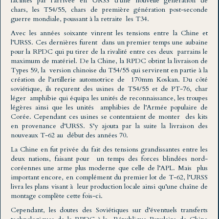
facilités par l’arrivée en URSS d’une nouvelle génération de
chars, les T54/55, chars de première génération post-seconde
guerre mondiale, poussant à la retraite les T34.
Avec les années soixante vinrent les tensions entre la Chine et
l’URSS. Ces dernières furent dans un premier temps une aubaine
pour la RPDC qui pu tirer de la rivalité entre ces deux parrains le
maximum de matériel. De la Chine, la RPDC obtint la livraison de
Types 59, la version chinoise du T54/55 qui servirent en partie à la
création de l’artillerie automotrice de 170mm Koskan. Du côté
soviétique, ils reçurent des usines de T54/55 et de PT-76, char
léger amphibie qui équipa les unités de reconnaissance, les troupes
légères ainsi que les unités amphibies de l’Armée populaire de
Corée. Cependant ces usines se contentaient de monter des kits
en provenance d’URSS. S’y ajouta par la suite la livraison des
nouveaux T-62 au début des années 70.
La Chine en fut privée du fait des tensions grandissantes entre les
deux nations, faisant pour un temps des forces blindées nord-
coréennes une arme plus moderne que celle de l’APL. Mais plus
important encore, en complément du premier lot de T-62, l’URSS
livra les plans visant à leur production locale ainsi qu’une chaîne de
montage complète cette fois-ci.
Cependant, les doutes des Soviétiques sur d’éventuels transferts