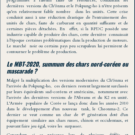
programmes à ralentir faute de ressources, conduisant les
dernières versions du Ch'ŏnma et le Pokpung-ho à n’être présents
qu’en relativement faible nombre dans les unités. Cette crise
conduisit aussi à une réduction drastique de l’entrainement des
unités de chars, faute de carburant en quantité suffisante et de
certaines pièces détachées. En effet, si la RPDC possède une
industrie capable de produire des chars, cette dernière connaissait
à l’époque certaines problématiques dans la production de moteurs.
Le marché noir ou certains pays peu scrupuleux lui permirent de
contourner le problème de production.
Le MBT-2020, summum des chars nord-coréen ou
mascarade ?
Malgré la multiplication des versions modernisées du Ch'ŏnma et
l’arrivée du Pokpung-ho, ces derniers restent largement surclassés
par leurs équivalents sud-coréens et américains, notamment avec
l’arrivée des dernières versions de l’Abrams et du K2 en unité.
L’Armée populaire de Corée se lança donc dans les années 2010
dans le développement d’un nouveau tank, le Cheonma-2. Ce
dernier se veut comme un char de 4ᵉ génération doté d’un
équipement similaire aux chars russes, chinois et occidentaux, et
pouvant faire jeu égal, voire les surpasser.
Cependant, si sa présence lors de plusieurs défilés et