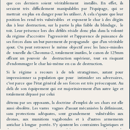
que ces derniers soient véritablement installés. En effet, ils
seraient très difficilement manipulables par l’équipage, qui se
mettrait en plus en danger pour les utiliser. À cela s’ajoute que leur
position les rend très vulnérables et exposent le char à des dégâts
dus à leur destruction, sur la partie la plus faible du blindage, le
toit. Leur présence lors des défilés réside donc plus dans la volonté
du régime d’accroitre l’agressivité et l’apparence de puissance de
ses forces dans un but purement de propagande que d’un véritable
ajout. On peut retrouver le même objectif avec les lance-missiles
de tourelle du Cheonma-2, totalement inutiles, le canon de 125mm
offrant un pouvoir de destruction supérieur, tout en risquant
d’endommager le char lui-même en cas de destruction.
Si le régime a recours à de tels stratagèmes, autant pour
impressionner sa population que pour intimider ses adversaires,
c’est parce que l’état général de ses forces est très préoccupant. Au
delà de son équipement qui est majoritairement d’un autre âge et
totalement dépassé par celui
détenu par ses opposants, la doctrine d’emploi de ses chars est elle
aussi obsolète. Les vastes vagues d’assaut mécanisées la définissant,
sans protections adéquates, sont grandement vulnérables aux
drones, aux munitions vagabondes et à d'autres armements
antichar à longue portée. S’y ajoutent les contraintes logistiques et