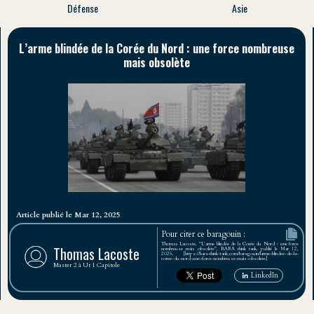
Défense
Asie
L’arme blindée de la Corée du Nord : une force nombreuse
mais obsolète
Article publié le Mar 12, 2025
Pour citer ce baragouin :
Thomas Lacoste, "L’arme blindée de la Corée du Nord : une force
Thomas Lacoste
nombreuse mais obsolète", BARA think tank, publié le Mar 12,
2025, [https://bara-think-tank.com/baragouin/larme-blindee-de-la-
coree-du-nord-une-force-nombreuse-mais-obsolete]
Master 2 à Ut 1 Capitole
LinkedIn