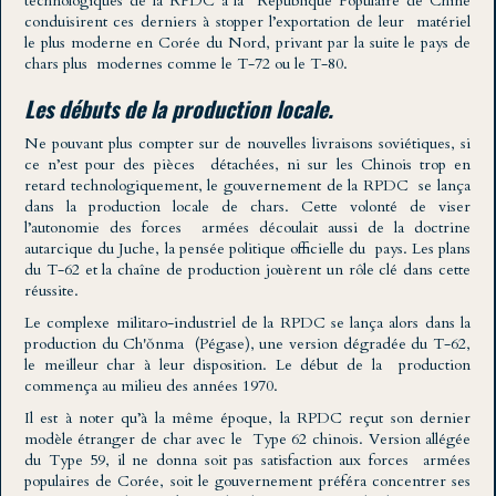
technologiques de la RPDC à la République Populaire de Chine
conduisirent ces derniers à stopper l’exportation de leur matériel
le plus moderne en Corée du Nord, privant par la suite le pays de
chars plus modernes comme le T-72 ou le T-80.
Les débuts de la production locale.
Ne pouvant plus compter sur de nouvelles livraisons soviétiques, si
ce n’est pour des pièces détachées, ni sur les Chinois trop en
retard technologiquement, le gouvernement de la RPDC se lança
dans la production locale de chars. Cette volonté de viser
l’autonomie des forces armées découlait aussi de la doctrine
autarcique du Juche, la pensée politique officielle du pays. Les plans
du T-62 et la chaîne de production jouèrent un rôle clé dans cette
réussite.
Le complexe militaro-industriel de la RPDC se lança alors dans la
production du Ch'ŏnma (Pégase), une version dégradée du T-62,
le meilleur char à leur disposition. Le début de la production
commença au milieu des années 1970.
Il est à noter qu’à la même époque, la RPDC reçut son dernier
modèle étranger de char avec le Type 62 chinois. Version allégée
du Type 59, il ne donna soit pas satisfaction aux forces armées
populaires de Corée, soit le gouvernement préféra concentrer ses