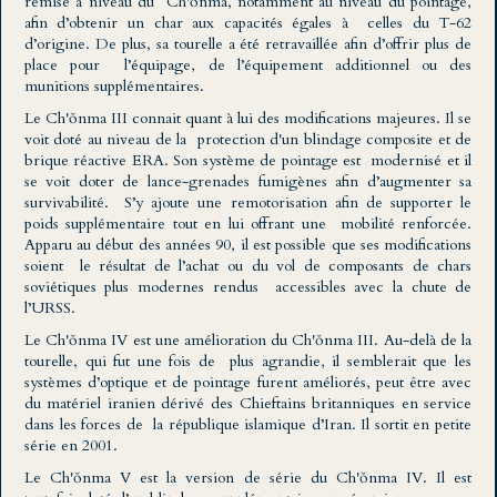
remise à niveau du Ch'ŏnma, notamment au niveau du pointage,
afin d’obtenir un char aux capacités égales à celles du T-62
d’origine. De plus, sa tourelle a été retravaillée afin d’offrir plus de
place pour l’équipage, de l’équipement additionnel ou des
munitions supplémentaires.
Le Ch'ŏnma III connait quant à lui des modifications majeures. Il se
voit doté au niveau de la protection d'un blindage composite et de
brique réactive ERA. Son système de pointage est modernisé et il
se voit doter de lance-grenades fumigènes afin d’augmenter sa
survivabilité. S’y ajoute une remotorisation afin de supporter le
poids supplémentaire tout en lui offrant une mobilité renforcée.
Apparu au début des années 90, il est possible que ses modifications
soient le résultat de l’achat ou du vol de composants de chars
soviétiques plus modernes rendus accessibles avec la chute de
l’URSS.
Le Ch'ŏnma IV est une amélioration du Ch'ŏnma III. Au-delà de la
tourelle, qui fut une fois de plus agrandie, il semblerait que les
systèmes d’optique et de pointage furent améliorés, peut être avec
du matériel iranien dérivé des Chieftains britanniques en service
dans les forces de la république islamique d’Iran. Il sortit en petite
série en 2001.
Le Ch'ŏnma V est la version de série du Ch'ŏnma IV. Il est