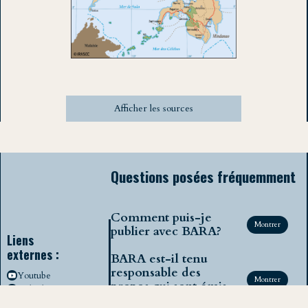
Afficher les sources
Questions posées fréquemment
Comment puis-je
Montrer
publier avec BARA?
Liens
externes :
BARA est-il tenu
responsable des
Youtube
Montrer
propos qui sont émis
LinkedIn
dans les publications?
Twitter