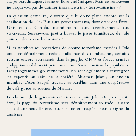
plages paradisiaques, faune et flore endémiques. Mais ce renouveau
ne risque-t-il pas de donner naissance à un « terro-tourisme » ?
La question demeure, d’autant que le doute plane encore sur la
pacification de l’île. Plusieurs gouvernements, dont ceux des États-
Unis et du Canada, maintiennent leurs avertissements aux
voyageurs. Seriez-vous prêt à braver le passé tumultueux de Jolo
pour en découvrir les beautés ?
Si les nombreuses opérations de contre-terrorisme menées à Jolo
ont considérablement réduit l’influence des combattants, certains
restent encore retranchés dans la jungle. ONG et forces armées
philippines collaborent pour sécuriser l’île et rassurer la population.
Des programmes gouvernementaux visent également à réintégrer
les repentis au sein de la société. Muamar Julani, un ancien
membre d’Abu Sayyaf, travaille aujourd’hui dans une coopérative
de café grâce au soutien de Manille.
Le chemin de la guérison est en cours pour Jolo. Un jour, peut-
être, la page du terrorisme sera définitivement tournée, laissant
place à une nouvelle ère, plus sereine et prospère, sous le signe du
tourisme.