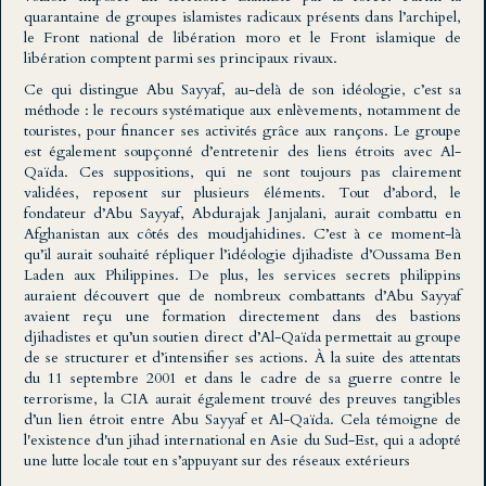
quarantaine de groupes islamistes radicaux présents dans l’archipel,
le Front national de libération moro et le Front islamique de
libération comptent parmi ses principaux rivaux.
Ce qui distingue Abu Sayyaf, au-delà de son idéologie, c’est sa
méthode : le recours systématique aux enlèvements, notamment de
touristes, pour financer ses activités grâce aux rançons. Le groupe
est également soupçonné d’entretenir des liens étroits avec Al-
Qaïda. Ces suppositions, qui ne sont toujours pas clairement
validées, reposent sur plusieurs éléments. Tout d’abord, le
fondateur d’Abu Sayyaf, Abdurajak Janjalani, aurait combattu en
Afghanistan aux côtés des moudjahidines. C’est à ce moment-là
qu’il aurait souhaité répliquer l’idéologie djihadiste d’Oussama Ben
Laden aux Philippines. De plus, les services secrets philippins
auraient découvert que de nombreux combattants d’Abu Sayyaf
avaient reçu une formation directement dans des bastions
djihadistes et qu’un soutien direct d’Al-Qaïda permettait au groupe
de se structurer et d’intensifier ses actions. À la suite des attentats
du 11 septembre 2001 et dans le cadre de sa guerre contre le
terrorisme, la CIA aurait également trouvé des preuves tangibles
d’un lien étroit entre Abu Sayyaf et Al-Qaïda. Cela témoigne de
l'existence d'un jihad international en Asie du Sud-Est, qui a adopté
une lutte locale tout en s’appuyant sur des réseaux extérieurs