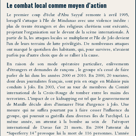
Le combat local comme moyen d’action
Le premier coup d’éclat d’Abu Sayyaf remonte à avril 1995,
lorsqu’il s’attaque à l’île de Mindanao avec une violence inédite :
plus de trente étrangers et des religieux chrétiens sont exécutés,
projetant l'organisation sur le devant de la scène internationale. À
partir de là, les attaques locales se multiplient et l’île de Jolo devient
l’un de leurs terrains de lutte privilégiés. De nombreuses attaques
ont marqué le quotidien des habitants, qui, pour survivre, n’avaient
parfois pas d’autre choix que de se rallier à la cause.
En raison de son mode opératoire particulier, enlèvements
d’étrangers et demandes de rançons , le groupe n’a cessé de faire
parler de lui dans les années 2000 et 2010. En 2000, 20 touristes,
dont deux journalistes français, sont pris en otage en Malaisie puis
conduits à Jolo. En 2003, c’est au tour de membres du Comité
international de la Croix-Rouge de tomber entre les mains des
terroristes. L’impact de ce kidnapping est tel que le gouvernement
de Manille décide alors d’instaurer l’état d’urgence à Jolo. Une
mesure qui ne suffira pourtant pas à faire cesser l’influence du
groupe, qui poursuit sa guérilla dans diverses îles de l’archipel. La
même année, un attentat à la bombe au sein de l'aéroport
international de Davao fait 21 morts. En 2004 l'attentat du
“Superferry 14
”
provoque lui la mort de 116 personnes. L’année