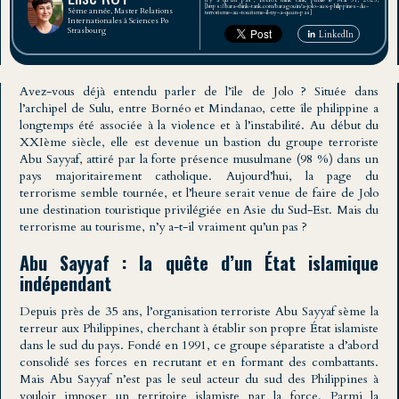
n’y a qu’un pas", BARA think tank, publié le Mar 31, 2025,
[https://bara-think-tank.com/baragouin/a-jolo-aux-philippines-du-
5ème année, Master Relations
terrorisme-au-tourisme-il-ny-a-quun-pas]
Internationales à Sciences Po
Strasbourg
LinkedIn
Avez-vous déjà entendu parler de l’île de Jolo ? Située dans
l’archipel de Sulu, entre Bornéo et Mindanao, cette île philippine a
longtemps été associée à la violence et à l’instabilité. Au début du
XXIème siècle, elle est devenue un bastion du groupe terroriste
Abu Sayyaf, attiré par la forte présence musulmane (98 %) dans un
pays majoritairement catholique. Aujourd’hui, la page du
terrorisme semble tournée, et l’heure serait venue de faire de Jolo
une destination touristique privilégiée en Asie du Sud-Est. Mais du
terrorisme au tourisme, n’y a-t-il vraiment qu’un pas ?
Abu Sayyaf : la quête d’un État islamique
indépendant
Depuis près de 35 ans, l’organisation terroriste Abu Sayyaf sème la
terreur aux Philippines, cherchant à établir son propre État islamiste
dans le sud du pays. Fondé en 1991, ce groupe séparatiste a d’abord
consolidé ses forces en recrutant et en formant des combattants.
Mais Abu Sayyaf n’est pas le seul acteur du sud des Philippines à
vouloir imposer un territoire islamiste par la force. Parmi la