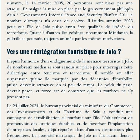
suivante, le 14 février 2005, 20 personnes sont tuées par une
attaque. Et malgré la mise en place par le gouvernement philippin
d’un “ Government’s Internal Peace and Security Plan”en 2011 le
nombre d'attaques n’a cessé de croître. Il faudra attendre 2023
pour que l’île de Jolo puisse enfin être qualifiée de libérée du
terrorisme. Quant à d’autres îles voisines, notamment Mindanao, la
guérilla se poursuit, toujours animée par les mêmes motivations.
Vers une réintégration touristique de Jolo ?
Depuis l’annonce d’un endiguement de la menace terroriste à Jolo,
de nombreux médias se sont rendus sur place pour interroger cette
dialectique entre tourisme et terrorisme. Il semble en effet
surprenant qu’une île marquée par des décennies d’instabilité
puisse devenir attractive en si peu de temps. Le poids du passé
devrait peser, et force est de constater que les touristes ne s’y
pressent pas.
Le 24 juillet 2024, le bureau provincial du ministère du Commerce,
des Investissements et du Tourisme de Sulu a conduit une
campagne de sensibilisation au tourisme sur l’île. L’objectif est de
promouvoir des pratiques durables et de favoriser l’implantation
d’entreprises locales, déjà réputées dans d’autres destinations plus
fréquentées. Le potentiel touristique de Jolo ne fait aucun doute :