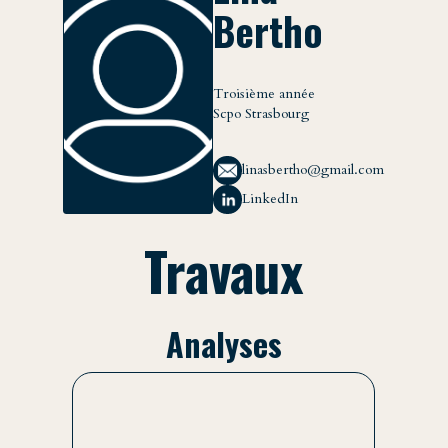
Bertho
Troisième année
Scpo Strasbourg
linasbertho@gmail.com
LinkedIn
Travaux
Analyses