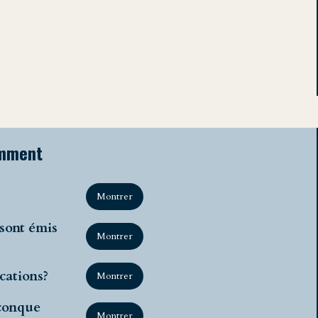
emment
Montrer
sont émis
Montrer
cations?
Montrer
lconque
Montrer