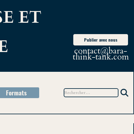
E ET
E
Publier avec nous
contact@bara-
think-tank.com
Formats