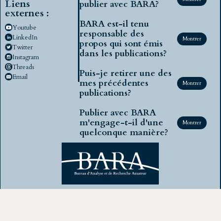
Liens
publier avec BARA?
externes :
BARA est-il tenu
Youtube
responsable des
LinkedIn
Montrer
propos qui sont émis
Twitter
dans les publications?
Instagram
Threads
Puis-je retirer une des
Email
mes précédentes
Montrer
publications?
Publier avec BARA
m'engage-t-il d'une
Montrer
quelconque manière?
BARA, Bureau d'Analyse et de Recherche Amateur