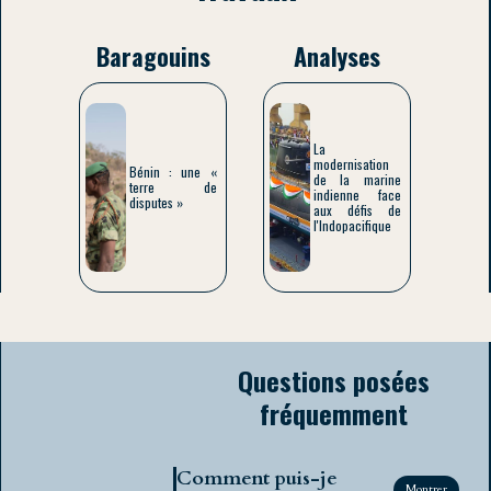
Baragouins
Analyses
La
modernisation
Bénin : une «
de la marine
terre de
indienne face
disputes »
aux défis de
l'Indopacifique
Questions posées
fréquemment
Comment puis-je
Montrer