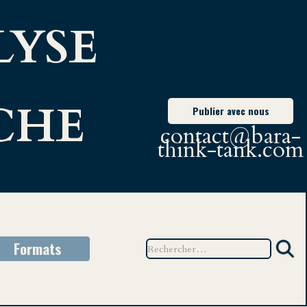
LYSE
CHE
Publier avec nous
contact@bara-
think-tank.com
Formats