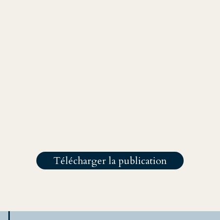
est envisage
Articlé publié 
Pour citer cette analyse :
auwere
Jan Debrauwere,"La chute des Al-Assa
de la stabilité ou vent d’espoir ?",
think tank, Apr 02, 2025, "https:/
tank.com/baratin/la-chute-des-al-assa
ciences Po Lille
de-la-stabilite-ou-vent-despoir"
Télécharger la publication