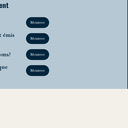
ent
Montrer
t émis
Montrer
ions?
Montrer
que
Montrer