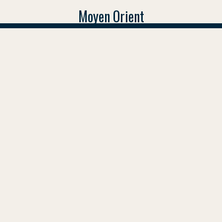
Moyen Orient
Al-Assad en Syrie : fin de l
vent d’espoir ?
Le 8 décemb
Assad n’es
myriade de
ethnies et
donnent à c