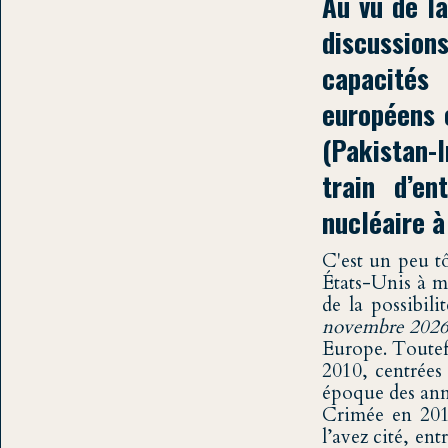
Au vu de la
discussio
capacités
européens 
(Pakistan-I
train d’en
nucléaire à
C'est un peu t
États-Unis à m
de la possibil
novembre 2026;
Europe. Toutef
2010, centrées 
époque des ann
Crimée en 2014
l’avez cité, ent