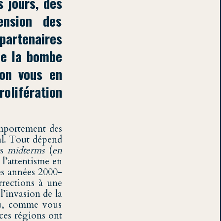
s jours, des
ension des
artenaires
de la bombe
lon vous en
olifération
omportement des
al. Tout dépend
es
midterms
(
en
 l’attentisme en
es années 2000-
urrections à une
’invasion de la
vu, comme vous
i ces régions ont