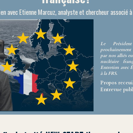
ien avec Etienne Marcuz, analyste et chercheur associé à
Le Présiden
prochainement 
par nos alliés eu
nucléaire fran
Entretien avec 
à la FRS.
Propos receui
Entrevue publ