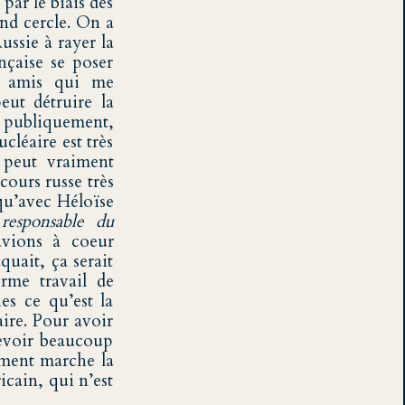
par le biais des
nd cercle. On a
ssie à rayer la
nçaise se poser
rs amis qui me
eut détruire la
le publiquement,
cléaire est très
l peut vraiment
cours russe très
 qu’avec Héloïse
 responsable du
vions à coeur
quait, ça serait
rme travail de
es ce qu’est la
ire. Pour avoir
cevoir beaucoup
mment marche la
icain, qui n’est