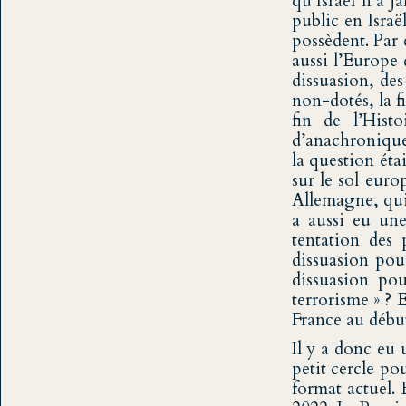
qu’Israël n’a j
public en Israë
possèdent. Par
aussi l’Europe
dissuasion, de
non-dotés, la fi
fin de l’His
d’anachronique
la question ét
sur le sol eur
Allemagne, qui
a aussi eu une
tentation des 
dissuasion pou
dissuasion pou
terrorisme » ? 
France au début
Il y a donc eu
petit cercle po
format actuel. 