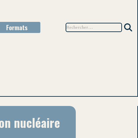
Formats
TEU
on nucléaire