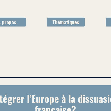
À propos
Thématiques
AMA
égrer l’Europe à la dissuasi
française?