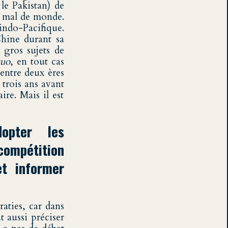
 le Pakistan) de
s mal de monde.
indo-Pacifique.
Chine durant sa
 gros sujets de
quo
, en tout cas
entre deux ères
trois ans avant
re. Mais il est
opter les
compétition
et informer
raties, car dans
t aussi préciser