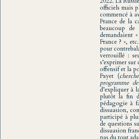
2022. La Russie
officiels mais
commencé à avo
France de la c
beaucoup de q
demandaient « 
France ? », etc
pour contrebala
verrouillé : s
s’exprimer sur c
offensif et la p
Fayet (
cherche
programme de r
d’expliquer à l
plutôt la fin 
pédagogie à fa
dissuasion, co
participé à pl
de questions s
dissuasion fran
pas du tout ada