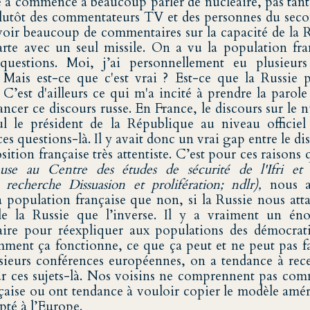
 a commencé à beaucoup parler de nucléaire, pas tant 
 plutôt des commentateurs TV et des personnes du seco
ir beaucoup de commentaires sur la capacité de la Ru
arte avec un seul missile. On a vu la population fra
uestions. Moi, j’ai personnellement eu plusieu
Mais est-ce que c'est vrai ? Est-ce que la Russie p
. C’est d'ailleurs ce qui m'a incité à prendre la paro
ncer ce discours russe. En France, le discours sur le nu
eul le président de la République au niveau officie
es questions-là. Il y avait donc un vrai gap entre le dis
osition française très attentiste. C’est pour ces raisons
use au Centre des études de sécurité de l'Ifri et
echerche Dissuasion et prolifération; ndlr),
nous a
a population française que non, si la Russie nous atta
de la Russie que l’inverse. Il y a vraiment un éno
ire pour réexpliquer aux populations des démocrati
mment ça fonctionne, ce que ça peut et ne peut pas fa
usieurs conférences européennes, on a tendance à re
ur ces sujets-là. Nos voisins ne comprennent pas co
çaise ou ont tendance à vouloir copier le modèle amér
pté à l’Europe.