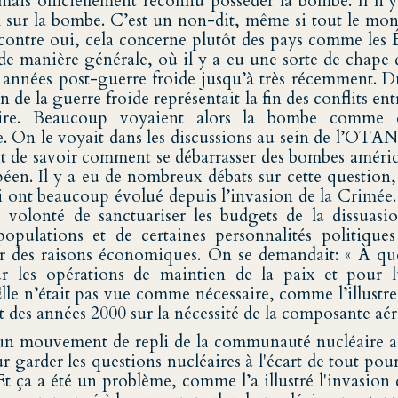
amais officiellement reconnu posséder la bombe. Il n’
l sur la bombe. C’est un non-dit, même si tout le mond
 contre oui, cela concerne plutôt des pays comme les 
 de manière générale, où il y a eu une sorte de chape 
s années post-guerre froide jusqu’à très récemment. D
n de la guerre froide représentait la fin des conflits ent
toire. Beaucoup voyaient alors la bombe comme 
. On le voyait dans les discussions au sein de l’OTAN
ait de savoir comment se débarrasser des bombes améric
opéen. Il y a eu de nombreux débats sur cette questio
 ont beaucoup évolué depuis l’invasion de la Crimée. 
 volonté de sanctuariser les budgets de la dissuasio
populations et de certaines personnalités politiques 
r des raisons économiques. On se demandait: « À qu
r les opérations de maintien de la paix et pour lu
Elle n’était pas vue comme nécessaire, comme l’illustre
 des années 2000 sur la nécessité de la composante aér
 un mouvement de repli de la communauté nucléaire au
ur garder les questions nucléaires à l'écart de tout pour
Et ça a été un problème, comme l’a illustré l'invasion