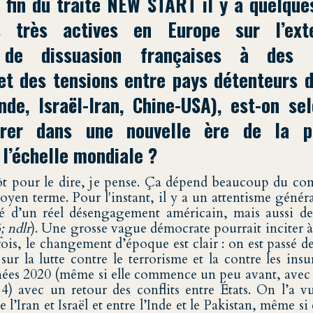
 fin du traité NEW START il y a quelque
ns très actives en Europe sur l’ext
 de dissuasion françaises à des p
et des tensions entre pays détenteurs 
nde, Israël-Iran, Chine-USA), est-on se
trer dans une nouvelle ère de la pr
 l’échelle mondiale ?
ôt pour le dire, je pense. Ça dépend beaucoup du c
oyen terme. Pour l'instant, il y a un attentisme génér
ité d’un réel désengagement américain, mais aussi d
 ndlr
). Une grosse vague démocrate pourrait inciter à
ois, le changement d’époque est clair : on est passé d
sur la lutte contre le terrorisme et la contre les ins
ées 2020 (même si elle commence un peu avant, avec l
) avec un retour des conflits entre États. On l’a 
re l’Iran et Israël et entre l’Inde et le Pakistan, même s