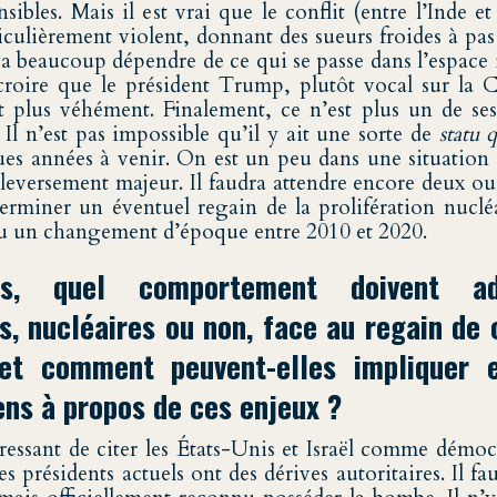
nsibles. Mais il est vrai que le conflit (entre l’Inde et
ticulièrement violent, donnant des sueurs froides à pa
va beaucoup dépendre de ce qui se passe dans l’espace 
roire que le président Trump, plutôt vocal sur la 
 plus véhément. Finalement, ce n’est plus un de ses
Il n’est pas impossible qu’il y ait une sorte de
statu 
ues années à venir. On est un peu dans une situation 
leversement majeur. Il faudra attendre encore deux ou 
erminer un éventuel regain de la prolifération nucléai
 eu un changement d’époque entre 2010 et 2020.
us, quel comportement doivent ad
, nucléaires ou non, face au regain de 
 et comment peuvent-elles impliquer 
ens à propos de ces enjeux ?
éressant de citer les États-Unis et Israël comme démoc
s présidents actuels ont des dérives autoritaires. Il fau