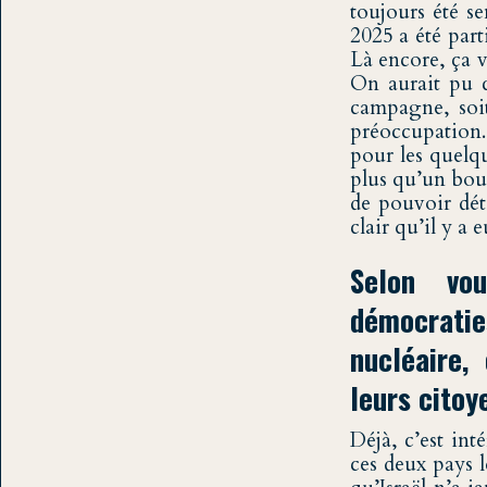
toujours été se
2025 a été par
Là encore, ça 
On aurait pu c
campagne, soit
préoccupation. 
pour les quelq
plus qu’un bou
de pouvoir dét
clair qu’il y a
Selon vo
démocraties
nucléaire,
leurs citoy
Déjà, c’est int
ces deux pays le