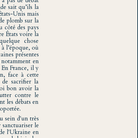
y a pas de débat
e sait qu’ils la
États-Unis mais
de plomb sur la
u côté des pays
re États voire la
quelque chose
 à l’époque, où
aines présentes
n, notamment en
En France, il y
n, face à cette
de sacrifier la
oi bon avoir la
tter contre le
nt les débats en
oportée.
 sein d'un très
 sanctuariser le
 de l'Ukraine en