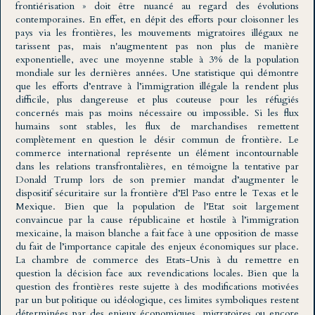
frontiérisation » doit être nuancé au regard des évolutions
contemporaines. En effet, en dépit des efforts pour cloisonner les
pays via les frontières, les mouvements migratoires illégaux ne
tarissent pas, mais n'augmentent pas non plus de manière
exponentielle, avec une moyenne stable à 3% de la population
mondiale sur les dernières années. Une statistique qui démontre
que les efforts d’entrave à l’immigration illégale la rendent plus
difficile, plus dangereuse et plus couteuse pour les réfugiés
concernés mais pas moins nécessaire ou impossible. Si les flux
humains sont stables, les flux de marchandises remettent
complètement en question le désir commun de frontière. Le
commerce international représente un élément incontournable
dans les relations transfrontalières, en témoigne la tentative par
Donald Trump lors de son premier mandat d’augmenter le
dispositif sécuritaire sur la frontière d’El Paso entre le Texas et le
Mexique. Bien que la population de l’Etat soit largement
convaincue par la cause républicaine et hostile à l’immigration
mexicaine, la maison blanche a fait face à une opposition de masse
du fait de l’importance capitale des enjeux économiques sur place.
La chambre de commerce des Etats-Unis à du remettre en
question la décision face aux revendications locales. Bien que la
question des frontières reste sujette à des modifications motivées
par un but politique ou idéologique, ces limites symboliques restent
déterminées par des enjeux économiques, migratoires ou encore