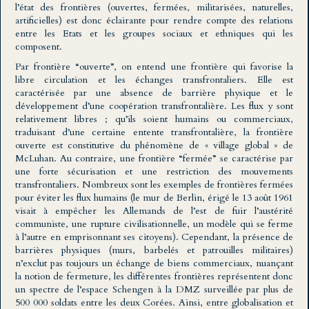
l’état des frontières (ouvertes, fermées, militarisées, naturelles,
artificielles) est donc éclairante pour rendre compte des relations
entre les Etats et les groupes sociaux et ethniques qui les
composent.
Par frontière “ouverte”, on entend une frontière qui favorise la
libre circulation et les échanges transfrontaliers. Elle est
caractérisée par une absence de barrière physique et le
développement d’une coopération transfrontalière. Les flux y sont
relativement libres ; qu’ils soient humains ou commerciaux,
traduisant d’une certaine entente transfrontalière, la frontière
ouverte est constitutive du phénomène de « village global » de
McLuhan. Au contraire, une frontière “fermée” se caractérise par
une forte sécurisation et une restriction des mouvements
transfrontaliers. Nombreux sont les exemples de frontières fermées
pour éviter les flux humains (le mur de Berlin, érigé le 13 août 1961
visait à empêcher les Allemands de l’est de fuir l’austérité
communiste, une rupture civilisationnelle, un modèle qui se ferme
à l’autre en emprisonnant ses citoyens). Cependant, la présence de
barrières physiques (murs, barbelés et patrouilles militaires)
n’exclut pas toujours un échange de biens commerciaux, nuançant
la notion de fermeture, les différentes frontières représentent donc
un spectre de l’espace Schengen à la DMZ surveillée par plus de
500 000 soldats entre les deux Corées. Ainsi, entre globalisation et