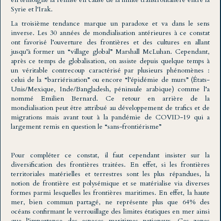
Syrie et l'Irak.
La troisième tendance marque un paradoxe et va dans le sens
inverse. Les 30 années de mondialisation antérieures à ce constat
ont favorisé l’ouverture des frontières et des cultures en allant
jusqu’à former un “village global” Marshall McLuhan. Cependant,
après ce temps de globalisation, on assiste depuis quelque temps à
un véritable contrecoup caractérisé par plusieurs phénomènes :
celui de la “barriérisation” ou encore “l’épidémie de murs” (États-
Unis/Mexique, Inde/Bangladesh, péninsule arabique) comme l’a
nommé Emilien Bernard. Ce retour en arrière de la
mondialisation peut être attribué au développement de trafics et de
migrations mais avant tout à la pandémie de COVID-19 qui a
largement remis en question le “sans-frontiérisme”
Pour compléter ce constat, il faut cependant insister sur la
diversification des frontières traitées. En effet, si les frontières
territoriales matérielles et terrestres sont les plus répandues, la
notion de frontière est polysémique et se matérialise via diverses
formes parmi lesquelles les frontières maritimes. En effet, la haute
mer, bien commun partagé, ne représente plus que 64% des
océans confirmant le verrouillage des limites étatiques en mer ainsi
que l’importance des espaces maritimes nationaux. Ces zones