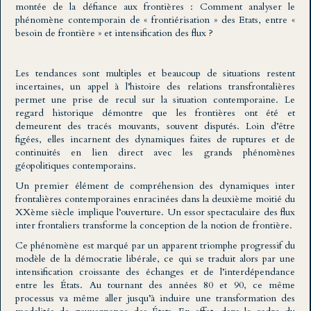
montée de la défiance aux frontières : Comment analyser le
phénomène contemporain de « frontiérisation » des Etats, entre «
besoin de frontière » et intensification des flux ?
Les tendances sont multiples et beaucoup de situations restent
incertaines, un appel à l’histoire des relations transfrontalières
permet une prise de recul sur la situation contemporaine. Le
regard historique démontre que les frontières ont été et
demeurent des tracés mouvants, souvent disputés. Loin d’être
figées, elles incarnent des dynamiques faites de ruptures et de
continuités en lien direct avec les grands phénomènes
géopolitiques contemporains.
Un premier élément de compréhension des dynamiques inter
frontalières contemporaines enracinées dans la deuxième moitié du
XXème siècle implique l’ouverture. Un essor spectaculaire des flux
inter frontaliers transforme la conception de la notion de frontière.
Ce phénomène est marqué par un apparent triomphe progressif du
modèle de la démocratie libérale, ce qui se traduit alors par une
intensification croissante des échanges et de l’interdépendance
entre les États. Au tournant des années 80 et 90, ce même
processus va même aller jusqu’à induire une transformation des