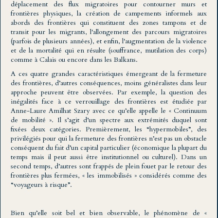
déplacement des flux migratoires pour contourner murs et
frontières physiques, la création de campements informels aux
abords des frontières qui constituent des zones tampons et de
transit pour les migrants, l'allongement des parcours migratoires
(parfois de plusieurs années), et enfin, l'augmentation de la violence
et de la mortalité qui en résulte (souffrance, mutilation des corps)
comme à Calais ou encore dans les Balkans.
A ces quatre grandes caractéristiques émergeant de la fermeture
des frontières, d’autres conséquences, moins généralistes dans leur
approche peuvent être observées. Par exemple, la question des
inégalités face à ce verrouillage des frontières est étudiée par
Anne-Laure Amilhat Szary avec ce qu’elle appelle le « Continuum
de mobilité ». Il s’agit d’un spectre aux extrémités duquel sont
fixées deux catégories. Premièrement, les “hypermobiles”, des
privilégiés pour qui la fermeture des frontières n’est pas un obstacle
conséquent du fait d’un capital particulier (économique la plupart du
temps mais il peut aussi être institutionnel ou culturel). Dans un
second temps, d’autres sont frappés de plein fouet par le retour des
frontières plus fermées, « les immobilisés » considérés comme des
“voyageurs à risque”.
Bien qu’elle soit bel et bien observable, le phénomène de «