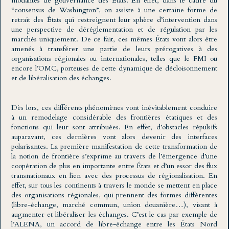
modalités de gouvernance des États. En effet, dans le cadre du
“consensus de Washington”, on assiste à une certaine forme de
retrait des États qui restreignent leur sphère d’intervention dans
une perspective de déréglementation et de régulation par les
marchés uniquement. De ce fait, ces mêmes États vont alors être
amenés à transférer une partie de leurs prérogatives à des
organisations régionales ou internationales, telles que le FMI ou
encore l’OMC, porteuses de cette dynamique de décloisonnement
et de libéralisation des échanges.
Dès lors, ces différents phénomènes vont inévitablement conduire
à un remodelage considérable des frontières étatiques et des
fonctions qui leur sont attribuées. En effet, d’obstacles répulsifs
auparavant, ces dernières vont alors devenir des interfaces
polarisantes. La première manifestation de cette transformation de
la notion de frontière s’exprime au travers de l’émergence d’une
coopération de plus en importante entre États et d’un essor des flux
transnationaux en lien avec des processus de régionalisation. En
effet, sur tous les continents à travers le monde se mettent en place
des organisations régionales, qui prennent des formes différentes
(libre-échange, marché commun, union douanière…), visant à
augmenter et libéraliser les échanges. C’est le cas par exemple de
l’ALENA, un accord de libre-échange entre les États Nord