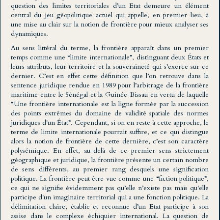
question des limites territoriales d’un Etat demeure un élément
central du jeu géopolitique actuel qui appelle, en premier lieu, à
une mise au clair sur la notion de frontière pour mieux analyser ses
dynamiques.
Au sens littéral du terme, la frontière apparaît dans un premier
temps comme une “limite internationale”, distinguant deux États et
leurs attributs, leur territoire et la souveraineté qui s’exerce sur ce
dernier. C’est en effet cette définition que l’on retrouve dans la
sentence juridique rendue en 1989 pour l’arbitrage de la frontière
maritime entre le Sénégal et la Guinée-Bissau en vertu de laquelle
“Une frontière internationale est la ligne formée par la succession
des points extrêmes du domaine de validité spatiale des normes
juridiques d'un État”. Cependant, si on en reste à cette approche, le
terme de limite internationale pourrait suffire, et ce qui distingue
alors la notion de frontière de cette dernière, c’est son caractère
polysémique. En effet, au-delà de ce premier sens strictement
géographique et juridique, la frontière présente un certain nombre
de sens différents, au premier rang desquels une signification
politique. La frontière peut être vue comme une “fiction politique”,
ce qui ne signifie évidemment pas qu’elle n’existe pas mais qu'elle
participe d'un imaginaire territorial qui a une fonction politique. La
délimitation claire, établie et reconnue d’un Etat participe à son
assise dans le complexe échiquier international. La question de