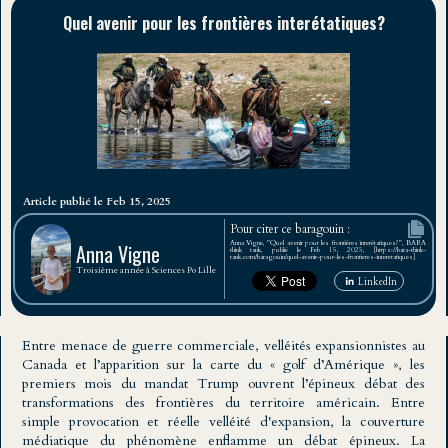
Quel avenir pour les frontières interétatiques?
Article publié le Feb 15, 2025
Pour citer ce baragouin :
Anna Vigne, "Quel avenir pour les frontières interétatiques?", BARA
Anna Vigne
think tank, publié le Feb 15, 2025, [https://bara-think-
tank.com/baragouin/quel-avenir-pour-les-frontieres-interetatiques]
Troisième année à Sciences Po Lille
LinkedIn
Entre menace de guerre commerciale, velléités expansionnistes au
Canada et l’apparition sur la carte du « golf d’Amérique », les
premiers mois du mandat Trump ouvrent l’épineux débat des
transformations des frontières du territoire américain. Entre
simple provocation et réelle velléité d'expansion, la couverture
médiatique du phénomène enflamme un débat épineux. La