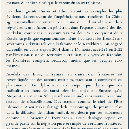
menace djihadiste ainsi que le retour du souverainisme.
Les deux géants Russes et Chinois sont les exemples les plus
évidents du renouveau de l’impérialisme aux frontières. La Chine
agit essentiellement en mer de Chine du Sud ou elle « sonde »
régulièrement le Japon en pénétrant dans l'espace contesté des îles
Senkaku, voire dans leurs eaux territoriales. Pour ce qui est de la
Russie, sa politique expansionniste mène à contester les frontières «
arbitraires » d'Etats tels que l'Ukraine et le Kazakhstan. Au regard
du conflit en cours depuis 2014 dans le Dombass, accéléré en 2022
par l’invasion russe du territoire ukrainien, aux yeux du Kremlin,
les frontières comptent beaucoup moins que les peuples eux-
mêmes.
Au-delà des Etats, la remise en cause des frontières est
revendiquée par des acteurs multiples, traduisant la complexité du
phénomène. Le djihadisme en temps que dynamique de
radicalisation mondiale (aussi bien implantée en Europe qu’au
Moyen-Orient et en Afrique subsaharienne) représente un second
facteur de déstabilisation. Des acteurs comme le chef de l'État
islamique Abou Bakr al-Baghdadi, personnage de premier plan
dans la diffusion de l'islam radical, est décrit par ses adorateurs
comme le « briseur de frontières ». Leur idéologie repose en
grande partie sur la négation pure et simple de certaines frontières,
en témoigne la remise en cause de la limite transfrontalière entre la