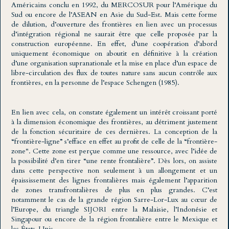
Américains conclu en 1992, du MERCOSUR pour l’Amérique du
Sud ou encore de l’ASEAN en Asie du Sud-Est. Mais cette forme
de dilution, d’ouverture des frontières en lien avec un processus
d’intégration régional ne saurait être que celle proposée par la
construction européenne. En effet, d’une coopération d’abord
uniquement économique on aboutit en définitive à la création
d’une organisation supranationale et la mise en place d’un espace de
libre-circulation des flux de toutes nature sans aucun contrôle aux
frontières, en la personne de l’espace Schengen (1985).
En lien avec cela, on constate également un intérêt croissant porté
à la dimension économique des frontières, au détriment justement
de la fonction sécuritaire de ces dernières. La conception de la
“frontière-ligne” s’efface en effet au profit de celle de la “frontière-
zone". Cette zone est perçue comme une ressource, avec l’idée de
la possibilité d’en tirer “une rente frontalière”. Dès lors, on assiste
dans cette perspective non seulement à un allongement et un
épaississement des lignes frontalières mais également l’apparition
de zones transfrontalières de plus en plus grandes. C’est
notamment le cas de la grande région Sarre-Lor-Lux au cœur de
l’Europe, du triangle SIJORI entre la Malaisie, l’Indonésie et
Singapour ou encore de la région frontalière entre le Mexique et
les États-Unis.