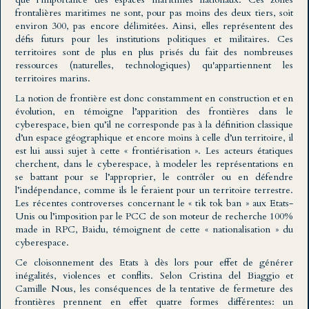
frontalières maritimes ne sont, pour pas moins des deux tiers, soit
environ 300, pas encore délimitées. Ainsi, elles représentent des
défis futurs pour les institutions politiques et militaires. Ces
territoires sont de plus en plus prisés du fait des nombreuses
ressources (naturelles, technologiques) qu'appartiennent les
territoires marins.
La notion de frontière est donc constamment en construction et en
évolution, en témoigne l’apparition des frontières dans le
cyberespace, bien qu’il ne corresponde pas à la définition classique
d’un espace géographique et encore moins à celle d’un territoire, il
est lui aussi sujet à cette « frontiérisation ». Les acteurs étatiques
cherchent, dans le cyberespace, à modeler les représentations en
se battant pour se l’approprier, le contrôler ou en défendre
l’indépendance, comme ils le feraient pour un territoire terrestre.
Les récentes controverses concernant le « tik tok ban » aux Etats-
Unis ou l’imposition par le PCC de son moteur de recherche 100%
made in RPC, Baidu, témoignent de cette « nationalisation » du
cyberespace.
Ce cloisonnement des Etats à dès lors pour effet de générer
inégalités, violences et conflits. Selon Cristina del Biaggio et
Camille Nous, les conséquences de la tentative de fermeture des
frontières prennent en effet quatre formes différentes: un