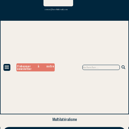
contact@bara-think-tank.com
S'abonner à notre
newsletter
Multilatéralisme