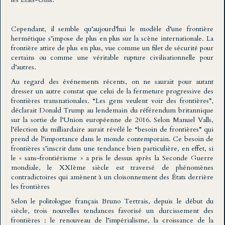
Cependant, il semble qu’aujourd’hui le modèle d’une frontière
hermétique s’impose de plus en plus sur la scène internationale. La
frontière attire de plus en plus, vue comme un filet de sécurité pour
certains ou comme une véritable rupture civilisationnelle pour
d’autres.
Au regard des événements récents, on ne saurait pour autant
dresser un autre constat que celui de la fermeture progressive des
frontières transnationales. “Les gens veulent voir des frontières”,
déclarait Donald Trump au lendemain du référendum britannique
sur la sortie de l’Union européenne de 2016. Selon Manuel Valls,
l’élection du milliardaire aurait révélé le “besoin de frontières” qui
prend de l’importance dans le monde contemporain. Ce besoin de
frontières s’inscrit dans une tendance bien particulière, en effet, si
le « sans-frontiérisme » a pris le dessus après la Seconde Guerre
mondiale, le XXIème siècle est traversé de phénomènes
contradictoires qui amènent à un cloisonnement des États derrière
les frontières
Selon le politologue français Bruno Tertrais, depuis le début du
siècle, trois nouvelles tendances favorisé un durcissement des
frontières : le renouveau de l’impérialisme, la croissance de la