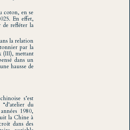
u coton, en se
025. En effet,
de refléter la
ans la relation
tonnier par la
 (III), mettant
epensé dans un
 une hausse de
chinoise s’est
“d’atelier du
 années 1980,
it la Chine à
croît dans des