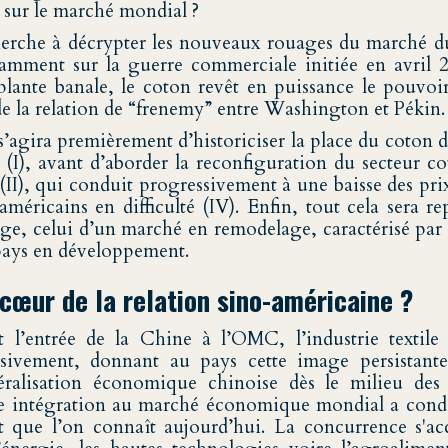
 sur le marché mondial ?
herche à décrypter les nouveaux rouages du marché d
amment sur la guerre commerciale initiée en avril 2
plante banale, le coton revêt en puissance le pouvoir 
de la relation de “frenemy” entre Washington et Pékin.
 s’agira premièrement d’historiciser la place du coton d
(I), avant d’aborder la reconfiguration du secteur co
II), qui conduit progressivement à une baisse des prix
américains en difficulté (IV). Enfin, tout cela sera r
rge, celui d’un marché en remodelage, caractérisé par
 pays en développement.
cœur de la relation sino-américaine ?
 l’entrée de la Chine à l’OMC, l’industrie textile 
ivement, donnant au pays cette image persistante 
éralisation économique chinoise dès le milieu des
e intégration au marché économique mondial a condu
t que l’on connaît aujourd’hui. La concurrence s'ac