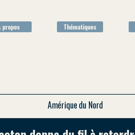
À propos
Thématiques
AMA
Amérique du Nord
coton donne du fil à retord