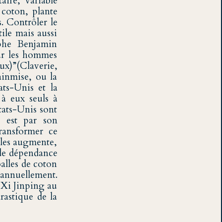
aire, variable
 coton, plante
. Contrôler le
ile mais aussi
aphe Benjamin
sur les hommes
ux)”(Claverie,
ainmise, ou la
ats-Unis et la
 à eux seuls à
tats-Unis sont
e est par son
transformer ce
iles augmente,
 de dépendance
alles de coton
annuellement.
e Xi Jinping au
rastique de la