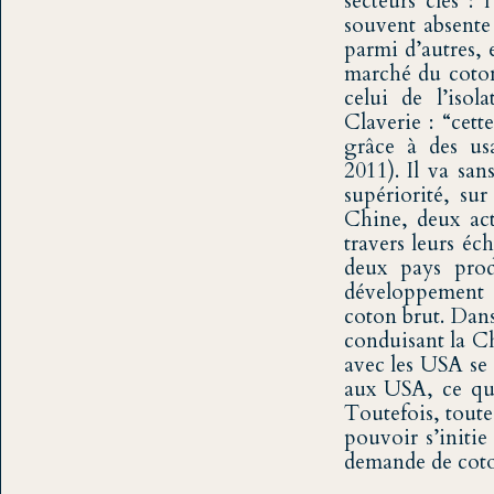
secteurs clés : 
souvent absente 
parmi d’autres, 
marché du coton,
celui de l’iso
Claverie : “cett
grâce à des usa
2011). Il va sa
supériorité, su
Chine, deux act
travers leurs éc
deux pays prod
développement d
coton brut. Dans
conduisant la C
avec les USA se 
aux USA, ce qui
Toutefois, toute
pouvoir s’initie
demande de cot