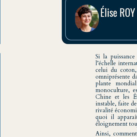
Élise ROY
5ème année, Master 
Si la puissance
Sciences Po Strasb
l’échelle intern
celui du coton,
omniprésente da
plante mondial
monoculture, es
Chine et les É
instable, faite 
rivalité économi
quoi il appara
éloignement tou
Ainsi, comment 