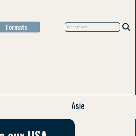
Formats
TEU
Asie
re aux USA