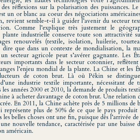
l’énergie, les hautes technologies voire l’agroaliment
des réflexions sur la polarisation des puissances. Le
est un or blanc au coeur des négociations américaines
 revient semble-t-il à guider l’avenir du secteur text
lation. Comme l’explique très justement le géogr
e plante industrielle conserve toute son attractivité 
ges renouvelés (textile, isolation, huilerie, tourtea
ns dire que dans un contexte de mondialisation, la m
r un secteur agricole peut s’avérer gagnante. Les Ét
eurs importants dans le secteur cotonnier, reflètent
hanges l’enjeu mondial de la plante. La Chine et les É
ucteurs de coton brut. Là où Pékin se distingu
’une industrie textile importante, nécessitant de 
 les années 2000 et 2010, la demande de produits text
hine à acheter davantage de coton brut. Une relation
crée. En 2011, la Chine achète près de 5 millions de b
 représente plus de 50% de ce que le pays produit 
s les belles choses ont une fin, puisque dès l’arrivée d
 une nouvelle tendance, caractérisée par une baisse d
on américain.