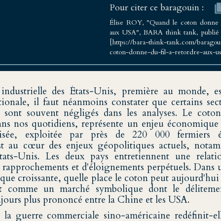
Pour citer ce baragouin :
Élise ROY, "Quand le coton donne d
aux USA", BARA think tank, publié 
[https://bara-think-tank.com/baragou
coton-donne-du-fil-a-retordre-aux-us
Relations Internationales à
 industrielle des États-Unis, première au monde, e
ourg
ationale, il faut néanmoins constater que certains sec
 sont souvent négligés dans les analyses. Le coton
ns nos quotidiens, représente un enjeu économique 
isée, exploitée par près de 220 000 fermiers é
t au cœur des enjeux géopolitiques actuels, notam
tats-Unis. Les deux pays entretiennent une relati
de rapprochements et d'éloignements perpétuels. Dans 
que croissante, quelle place le coton peut aujourd'hui 
ît comme un marché symbolique dont le délitemen
jours plus prononcé entre la Chine et les USA.
la guerre commerciale sino-américaine redéfinit-el