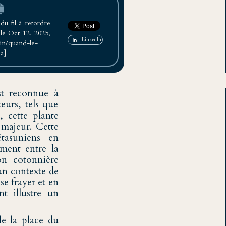
u fil à retordre
le Oct 12, 2025,
LinkedIn
in/quand-le-
a]
st reconnue à
teurs, tels que
, cette plante
majeur. Cette
tasuniens en
ment entre la
on cotonnière
un contexte de
se frayer et en
t illustre un
le la place du