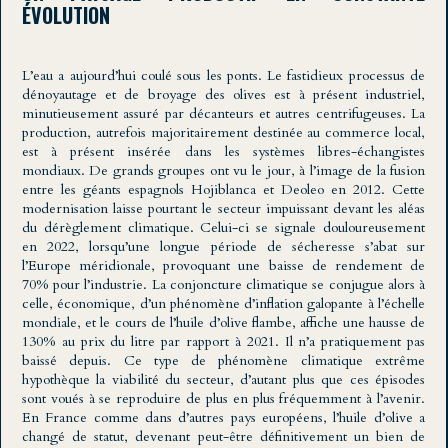
ÉVOLUTION
L’eau a aujourd’hui coulé sous les ponts. Le fastidieux processus de
dénoyautage et de broyage des olives est à présent industriel,
minutieusement assuré par décanteurs et autres centrifugeuses. La
production, autrefois majoritairement destinée au commerce local,
est à présent insérée dans les systèmes libres-échangistes
mondiaux. De grands groupes ont vu le jour, à l’image de la fusion
entre les géants espagnols Hojiblanca et Deoleo en 2012. Cette
modernisation laisse pourtant le secteur impuissant devant les aléas
du dérèglement climatique. Celui-ci se signale douloureusement
en 2022, lorsqu’une longue période de sécheresse s’abat sur
l’Europe méridionale, provoquant une baisse de rendement de
70% pour l’industrie. La conjoncture climatique se conjugue alors à
celle, économique, d’un phénomène d’inflation galopante à l’échelle
mondiale, et le cours de l’huile d’olive flambe, affiche une hausse de
130% au prix du litre par rapport à 2021. Il n’a pratiquement pas
baissé depuis. Ce type de phénomène climatique extrême
hypothèque la viabilité du secteur, d’autant plus que ces épisodes
sont voués à se reproduire de plus en plus fréquemment à l’avenir.
En France comme dans d’autres pays européens, l’huile d’olive a
changé de statut, devenant peut-être définitivement un bien de