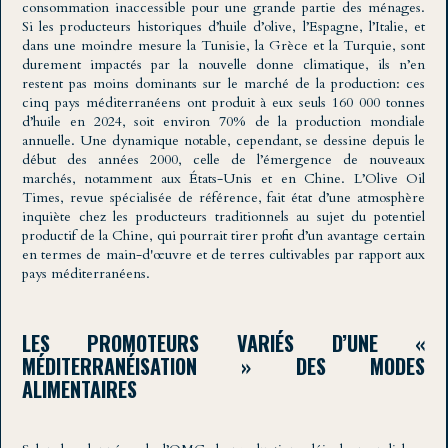
consommation inaccessible pour une grande partie des ménages.
Si les producteurs historiques d’huile d’olive, l’Espagne, l’Italie, et
dans une moindre mesure la Tunisie, la Grèce et la Turquie, sont
durement impactés par la nouvelle donne climatique, ils n’en
restent pas moins dominants sur le marché de la production: ces
cinq pays méditerranéens ont produit à eux seuls 160 000 tonnes
d’huile en 2024, soit environ 70% de la production mondiale
annuelle. Une dynamique notable, cependant, se dessine depuis le
début des années 2000, celle de l’émergence de nouveaux
marchés, notamment aux États-Unis et en Chine. L’Olive Oil
Times, revue spécialisée de référence, fait état d’une atmosphère
inquiète chez les producteurs traditionnels au sujet du potentiel
productif de la Chine, qui pourrait tirer profit d’un avantage certain
en termes de main-d'œuvre et de terres cultivables par rapport aux
pays méditerranéens.
LES PROMOTEURS VARIÉS D’UNE «
MÉDITERRANÉISATION » DES MODES
ALIMENTAIRES