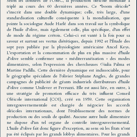
Selon les données de l’OMC, la production oléicole mondiale a
triplé au cours des 60 dernières années. Ce “boom oléicole”
s’inscrit dans une double dynamique; celle, très large, d’une
standardisation culturelle conséquente à la mondialisation, que
pointe la sociologue Aude Harlé dans son travail sur la symbolique
de l’huile d’olive, mais également celle, plus spécifique, d’un effet
de mode du régime crétois. Celui-ci est vanté à la fois pour sa
saveur et surtout ses vertus diététiques, depuis 1992 et l’Étude des
sept pays publiée par la physiologiste américaine Ancel Keys.
L’exportation et la consommation de plus en plus massive d’huile
d’olive semble confirmer une « méditerranéisation » des modes
alimentaires, selon l’expression des chercheuses Giulia Palma et
Martine Padilla. Cette dernière dynamique est indissociable, pour
le géographe spécialiste de l’olivier Stéphane Angles, de grandes
campagnes de publicité de géants industriels distributeurs d’huile
d’olive comme Unilever et Ferruzzi. Elle est aussi liée, en outre, à
une stratégie de promotion efficace du très influent Conseil
Oléicole international (COI), créé en 1959. Cette organisation
intergouvernementale est chargée de négocier les accords
oléicoles internationaux, dont l’établissement des normes de
production ou des seuils de qualité. Aucune autre huile alimentaire
ne dispose d’un tel organe de contrôle intergouvernemental.
L’huile d’olive fait donc figure d’exception, au sens où les États n’ont
pas été éclipsés par les grands lobbys alimentaires. Pour les grands