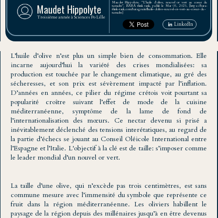
Maudet Hippolyte, "L’huile d’olive, nouvel or vert au coeur du
Maudet Hippolyte
tumulte", BARA think tank, publié le Mar 05, 2025, [https://bara-
think-tank.com/baragouin/lhuile-dolive-nouvel-or-vert-au-coeur-du-
tumulte]
Troisième année à Sciences Po Lille
LinkedIn
L’huile d’olive n’est plus un simple bien de consommation. Elle
incarne aujourd’hui la variété des crises mondialisées: sa
production est touchée par le changement climatique, au gré des
sécheresses, et son prix est sévèrement impacté par l’inflation.
D’années en années, ce pilier du régime crétois voit pourtant sa
popularité croître suivant l’effet de mode de la cuisine
méditerranéenne, symptôme de la lame de fond de
l’internationalisation des mœurs. Ce nectar devenu si prisé a
inévitablement déclenché des tensions interétatiques, au regard de
la partie d’échecs se jouant au Conseil Oléicole International entre
l’Espagne et l’Italie. L'objectif à la clé est de taille: s’imposer comme
le leader mondial d’un nouvel or vert.
La taille d’une olive, qui n’excède pas trois centimètres, est sans
commune mesure avec l’immensité du symbole que représente ce
fruit dans la région méditerranéenne. Les oliviers habillent le
paysage de la région depuis des millénaires jusqu’à en être devenus