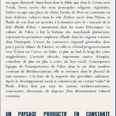
un signe distinctif. Aussi bien dans la Bible que dans le Coran ou la
Torah, livres sacrés des trois principales religions régionales,
l’arbre occupe une place de choix: l’arche de Noé est construite en
bois d’olivier, celui-ci tient le rôle d’arbre sacré dans l’Islam, et
l’huile de son fruit est associée à la lumière avec le « miracle de la
fiole d’huile d’olive » mentionné dans les textes hébraïques. La
culture de l’olive a fait la fortune des marchands phéniciens,
exportant les premières amphores d’huile dans les régions voisines
dans l’Antiquité. L’essor du commerce régional généralise alors
peu à peu la culture de l’olivier, et celle-ci s’étend progressivement
vers l’Ouest en Grèce, en Italie, et plus au Sud, le long des côtes
maghrébines. L’activité oléicole, importante source d'emploi,
contribue de plus en plus à créer du lien social. Conséquence
logique de l’omniprésence de l’olive dans la vie d’un nombre
croissant de Méditerranéens, elle se retrouve dans le placard de
tout cuisinier, à la base de la majorité des spécialités culinaires.
Après le développement social et commercial, un certain “culte” de
l’huile d’olive finit par unir les nations méditerranéennes,
conscientes, désormais, de disposer d’un dénominateur culturel
commun.
UN PAYSAGE PRODUCTIF EN CONSTANTE