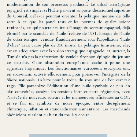
modernisation de son processus productif. Le calcul stratégique
espagnol est simple: si l’Italie parvient au poste décisionnel suprême
du Conseil, celle-ci pourrait orienter la politique menée de telle
sorte à ce que les panel tests et les normes de qualité soient
renforcés, ce qui pourrait nuire à l’image du secteur espagnol, déjà
ébranlé par le scandale de l’huile frelatée de 1981, lorsque de l’huile
de colza toxique, vendue frauduleusement sous l’appellation “huile
d’olive” avait causé plus de 350 morts. La politique tunisienne, elle,
est en adéquation avec la vision stratégique espagnole, et, surtout, la
Tunisie n’a pas la prétention de vouloir tirer son épingle du jeu sur
ce marché. Cette abstention européenne cache à peine une
signature hispanique. Les fonctionnaires européens espagnols ont,
en sous-main, œuvré efficacement pour préserver l’intégrité de la
filière nationale. La lutte pour le trône du royaume de l’or vert fait
rage. Elle parachève l’édification d’une huile-symbole de plus en
plus convoitée, catalyse les tensions intra et extra régionales, avec
l’arrivée de nouveaux acteurs et les manoeuvres officieuses au COI,
et se fait un symbole de notre époque, entre dérèglement
climatique, inflation et standardisation alimentaire. Les marchands
phéniciens auraient eu bien du mal à y croire.