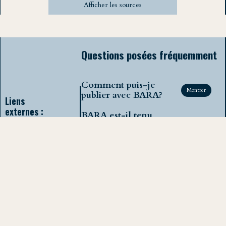
Afficher les sources
Questions posées fréquemment
Comment puis-je
Montrer
publier avec BARA?
Liens
externes :
BARA est-il tenu
responsable des
Youtube
Montrer
propos qui sont émis
LinkedIn
dans les publications?
Twitter
Instagram
Puis-je retirer une des
Threads
mes précédentes
Montrer
Email
publications?
Publier avec BARA
m'engage-t-il d'une
Montrer