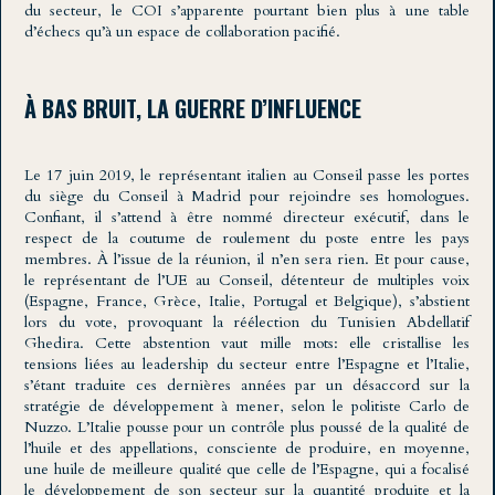
du secteur, le COI s’apparente pourtant bien plus à une table
d’échecs qu’à un espace de collaboration pacifié.
À BAS BRUIT, LA GUERRE D’INFLUENCE
Le 17 juin 2019, le représentant italien au Conseil passe les portes
du siège du Conseil à Madrid pour rejoindre ses homologues.
Confiant, il s’attend à être nommé directeur exécutif, dans le
respect de la coutume de roulement du poste entre les pays
membres. À l’issue de la réunion, il n’en sera rien. Et pour cause,
le représentant de l’UE au Conseil, détenteur de multiples voix
(Espagne, France, Grèce, Italie, Portugal et Belgique), s’abstient
lors du vote, provoquant la réélection du Tunisien Abdellatif
Ghedira. Cette abstention vaut mille mots: elle cristallise les
tensions liées au leadership du secteur entre l’Espagne et l’Italie,
s’étant traduite ces dernières années par un désaccord sur la
stratégie de développement à mener, selon le politiste Carlo de
Nuzzo. L’Italie pousse pour un contrôle plus poussé de la qualité de
l’huile et des appellations, consciente de produire, en moyenne,
une huile de meilleure qualité que celle de l’Espagne, qui a focalisé
le développement de son secteur sur la quantité produite et la