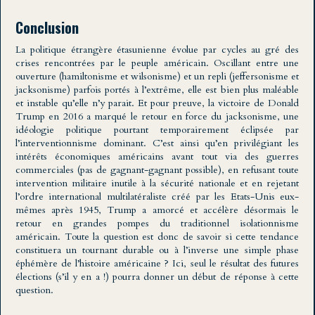
Conclusion
La politique étrangère étasunienne évolue par cycles au gré des
crises rencontrées par le peuple américain. Oscillant entre une
ouverture (hamiltonisme et wilsonisme) et un repli (jeffersonisme et
jacksonisme) parfois portés à l’extrême, elle est bien plus maléable
et instable qu’elle n’y parait. Et pour preuve, la victoire de Donald
Trump en 2016 a marqué le retour en force du jacksonisme, une
idéologie politique pourtant temporairement éclipsée par
l’interventionnisme dominant. C’est ainsi qu’en privilégiant les
intérêts économiques américains avant tout via des guerres
commerciales (pas de gagnant-gagnant possible), en refusant toute
intervention militaire inutile à la sécurité nationale et en rejetant
l’ordre international multilatéraliste créé par les Etats-Unis eux-
mêmes après 1945, Trump a amorcé et accélère désormais le
retour en grandes pompes du traditionnel isolationnisme
américain. Toute la question est donc de savoir si cette tendance
constituera un tournant durable ou à l’inverse une simple phase
éphémère de l’histoire américaine ? Ici, seul le résultat des futures
élections (s’il y en a !) pourra donner un début de réponse à cette
question.