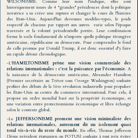
WILSONISME. Comme leur nom l’indique, elles sont
historiquement issues de 4 “grandes” présidences dont la politique
novatrice a su créer une rupture et changer le cours de l’histoire
des Etats-Unis. Aujourd’hui devenues modèles-types, le poids
respectif de chacune par rapport aux autres varie selon l’époque
traversée et la volonté présidentielle portée. Leur combinaison
forme le socle fondamental de n’importe quelle politique étrangère
américaine, républicaine ou démocrate. Pour comprendre le fond
de celle promue par Donald Trump, il est donc essentiel d’y faire
un rapide détour chronologique.
-L’
HAMILTONISME prône une vision commerciale des
relations internationales : c’est la puissance par l’économie
.
A
la naissance de la démocratie américaine, Alexander Hamilton
(Premier secrétaire au Trésor sous George Washington) souhaite
profiter des débuts de la 1ère révolution industrielle pour propulser
les Etats-Unis au centre du commerce international. Pour cela, il
propose un ordre mondial basé sur la prospérité économique, et
une variation entre protectionnisme économique et libre échange
selon le contexte global.
-Le
JEFFERSONISME promeut une vision minimaliste des
relations internationales, autrement dit un isolement quasi
total vis-à-vis du reste du monde
. En effet,
Thomas Jefferson
(3ème président étatsunien ou POTUS) souhaite à tout prix éviter