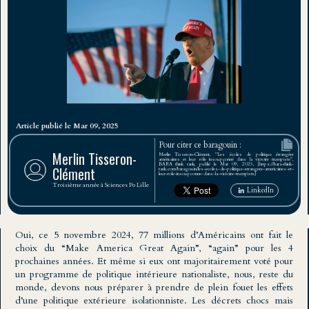
Article publié le Mar 09, 2025
Pour citer ce baragouin :
Merlin Tisseron-
Merlin Tisseron-Clément, "Les écoles de politique étrangère
américaines et leur rôle insoupçonné dans la victoire trumpiste",
BARA think tank, publié le Mar 09, 2025, [https://bara-think-
Clément
tank.com/baragouin/les-ecoles-de-politique-etrangere-americaines-et-
leur-role-insoupconne-dans-la-victoire-trumpiste]
Troisième année à Sciences Po Lille
LinkedIn
Oui, ce 5 novembre 2024, 77 millions d’Américains ont fait le
choix du “Make America Great Again”, “again” pour les 4
prochaines années. Et même si eux ont majoritairement voté pour
un programme de politique intérieure nationaliste, nous, reste du
monde, devons nous préparer à prendre de plein fouet les effets
d’une politique extérieure isolationniste. Les décrets chocs mais