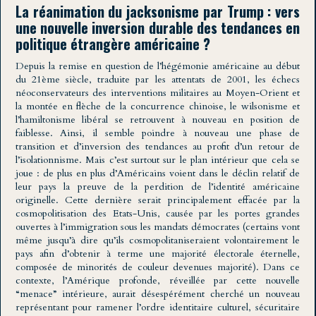
La réanimation du jacksonisme par Trump : vers
une nouvelle inversion durable des tendances en
politique étrangère américaine ?
Depuis la remise en question de l’hégémonie américaine au début
du 21ème siècle, traduite par les attentats de 2001, les échecs
néoconservateurs des interventions militaires au Moyen-Orient et
la montée en flèche de la concurrence chinoise, le wilsonisme et
l’hamiltonisme libéral se retrouvent à nouveau en position de
faiblesse. Ainsi, il semble poindre à nouveau une phase de
transition et d’inversion des tendances au profit d’un retour de
l’isolationnisme. Mais c’est surtout sur le plan intérieur que cela se
joue : de plus en plus d’Américains voient dans le déclin relatif de
leur pays la preuve de la perdition de l’identité américaine
originelle. Cette dernière serait principalement effacée par la
cosmopolitisation des Etats-Unis, causée par les portes grandes
ouvertes à l’immigration sous les mandats démocrates (certains vont
même jusqu’à dire qu’ils cosmopolitaniseraient volontairement le
pays afin d’obtenir à terme une majorité électorale éternelle,
composée de minorités de couleur devenues majorité). Dans ce
contexte, l’Amérique profonde, réveillée par cette nouvelle
“menace” intérieure, aurait désespérément cherché un nouveau
représentant pour ramener l’ordre identitaire culturel, sécuritaire