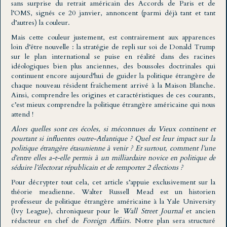
sans surprise du retrait américain des Accords de Paris et de
l’OMS, signés ce 20 janvier, annoncent (parmi déjà tant et tant
d’autres) la couleur.
Mais cette couleur justement, est contrairement aux apparences
loin d’être nouvelle : la stratégie de repli sur soi de Donald Trump
sur le plan international se puise en réalité dans des racines
idéologiques bien plus anciennes, des boussoles doctrinales qui
continuent encore aujourd’hui de guider la politique étrangère de
chaque nouveau résident fraîchement arrivé à la Maison Blanche.
Ainsi, comprendre les origines et caractéristiques de ces courants,
c’est mieux comprendre la politique étrangère américaine qui nous
attend !
Alors quelles sont ces écoles, si méconnues du Vieux continent et
pourtant si influentes outre-Atlantique ? Quel est leur impact sur la
politique étrangère étasunienne à venir ? Et surtout, comment l’une
d’entre elles a-t-elle permis à un milliardaire novice en politique de
séduire l’électorat républicain et de remporter 2 élections ?
Pour décrypter tout cela, cet article s’appuie exclusivement sur la
théorie meadienne. Walter Russell Mead est un historien
professeur de politique étrangère américaine à la Yale University
(Ivy League), chroniqueur pour le
Wall Street Journal
et ancien
rédacteur en chef de
Foreign Affairs
. Notre plan sera structuré