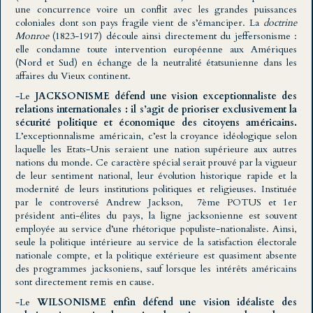
une concurrence voire un conflit avec les grandes puissances
coloniales dont son pays fragile vient de s’émanciper. La
doctrine
Monroe
(1823-1917) découle ainsi directement du jeffersonisme :
elle condamne toute intervention européenne aux Amériques
(Nord et Sud) en échange de la neutralité étatsunienne dans les
affaires du Vieux continent.
-Le
JACKSONISME défend une vision exceptionnaliste des
relations internationales : il s’agit de prioriser exclusivement la
sécurité politique et économique des citoyens américains.
L’exceptionnalisme américain, c’est la croyance idéologique selon
laquelle les Etats-Unis seraient une nation supérieure aux autres
nations du monde. Ce caractère spécial serait prouvé par la vigueur
de leur sentiment national, leur évolution historique rapide et la
modernité de leurs institutions politiques et religieuses.
Instituée
par le controversé Andrew Jackson, 7ème POTUS et 1er
président anti-élites du pays, la ligne jacksonienne est souvent
employée au service d’une rhétorique populiste-nationaliste. Ainsi,
seule la politique intérieure au service de la satisfaction électorale
nationale compte, et la politique extérieure est quasiment absente
des programmes jacksoniens, sauf lorsque les intérêts américains
sont directement remis en cause.
-Le
WILSONISME enfin défend une vision idéaliste des