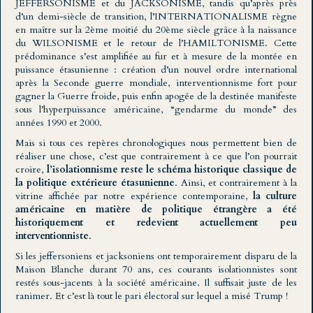
JEFFERSONISME et du JACKSONISME, tandis qu’après près
d’un demi-siècle de transition, l’INTERNATIONALISME règne
en maître sur la 2ème moitié du 20ème siècle grâce à la naissance
du WILSONISME et le retour de l’HAMILTONISME. Cette
prédominance s’est amplifiée au fur et à mesure de la montée en
puissance étasunienne : création d’un nouvel ordre international
après la Seconde guerre mondiale, interventionnisme fort pour
gagner la Guerre froide, puis enfin apogée de la destinée manifeste
sous l’hyperpuissance américaine, “gendarme du monde” des
années 1990 et 2000.
Mais si tous ces repères chronologiques nous permettent bien de
réaliser une chose, c’est que contrairement à ce que l’on pourrait
croire,
l’isolationnisme reste le schéma historique classique de
la politique extérieure étasunienne
. Ainsi, et contrairement à la
vitrine affichée par notre expérience contemporaine,
la culture
américaine en matière de politique étrangère a été
historiquement et redevient actuellement peu
interventionniste
.
Si les jeffersoniens et jacksoniens ont temporairement disparu de la
Maison Blanche durant 70 ans, ces courants isolationnistes sont
restés sous-jacents à la société américaine. Il suffisait juste de les
ranimer. Et c’est là tout le pari électoral sur lequel a misé Trump !