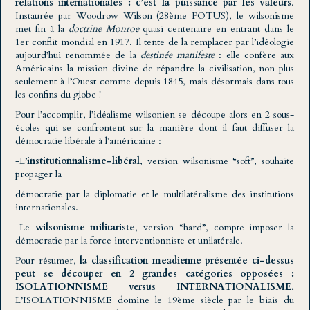
relations internationales : c’est la puissance par les valeurs
.
Instaurée par Woodrow Wilson (28ème POTUS), le wilsonisme
met fin à la
doctrine Monroe
quasi centenaire en entrant dans le
1er conflit mondial en 1917. Il tente de la remplacer par l’idéologie
aujourd’hui renommée de la
destinée manifeste
: elle confère aux
Américains la mission divine de répandre la civilisation, non plus
seulement à l’Ouest comme depuis 1845, mais désormais dans tous
les confins du globe !
Pour l’accomplir, l’idéalisme wilsonien se découpe alors en 2 sous-
écoles qui se confrontent sur la manière dont il faut diffuser la
démocratie libérale à l’américaine :
-L’
institutionnalisme-libéral
, version wilsonisme “soft”, souhaite
propager la
démocratie par la diplomatie et le multilatéralisme des institutions
internationales.
-Le
wilsonisme militariste
, version “hard”, compte imposer la
démocratie par la force interventionniste et unilatérale.
Pour résumer,
la classification meadienne présentée ci-dessus
peut se découper en 2 grandes catégories opposées :
ISOLATIONNISME versus INTERNATIONALISME.
L’ISOLATIONNISME domine le 19ème siècle par le biais du