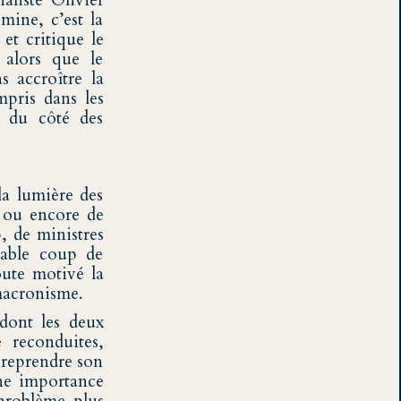
aliste Olivier
mine, c’est la
et critique le
 alors que le
s accroître la
mpris dans les
n du côté des
la lumière des
r ou encore de
, de ministres
table coup de
oute motivé la
 macronisme.
dont les deux
é reconduites,
 reprendre son
une importance