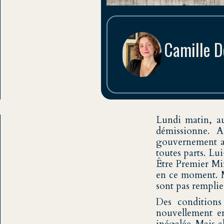
Camille 
Troisième année à 
Lundi matin, au
démissionne. 
gouvernement au
toutes parts. Lu
Être Premier Min
en ce moment. M
sont pas remplie
Des conditions
nouvellement en