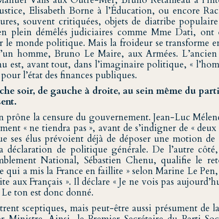
 Manuel Valls aux Outre-Mer, Bruno Retailleau à l’Int
ustice, Elisabeth Borne à l’Éducation, ou encore Rac
gures, souvent critiquées, objets de diatribe popul
en plein démêlés judiciaires comme Mme Dati, ont é
r le monde politique. Mais la froideur se transforme e
d’un homme, Bruno Le Maire, aux Armées. L’ancien 
u est, avant tout, dans l’imaginaire politique, « l’ho
 pour l’état des finances publiques.
che soir, de gauche à droite, au sein même du parti
sent.
n prône la censure du gouvernement. Jean-Luc Méle
ent « ne tiendra pas », avant de s’indigner de « deux
que ses élus prévoient déjà de déposer une motion de 
la déclaration de politique générale. De l’autre côté
blement National, Sébastien Chenu, qualifie le re
 qui a mis la France en faillite » selon Marine Le Pe
te aux Français ». Il déclare « Je ne vois pas aujourd’h
. Le ton est donc donné.
trent sceptiques, mais peut-être aussi présument de l