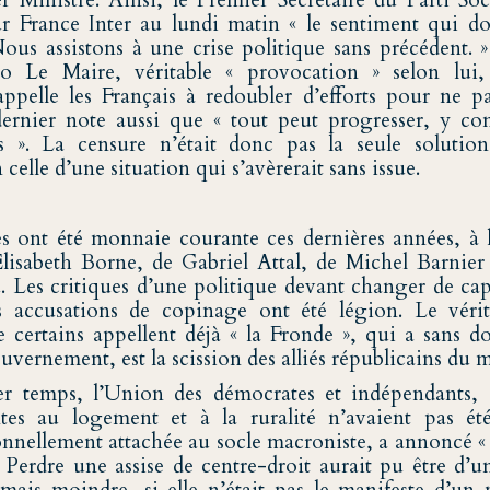
 Ministre. Ainsi, le Premier Secrétaire du Parti Soci
ur France Inter au lundi matin « le sentiment qui do
ous assistons à une crise politique sans précédent. » 
o Le Maire, véritable « provocation » selon lui,
pelle les Français à redoubler d’efforts pour ne pa
dernier note aussi que « tout peut progresser, y co
s ». La censure n’était donc pas la seule solutio
n celle d’une situation qui s’avèrerait sans issue.
es ont été monnaie courante ces dernières années, à 
lisabeth Borne, de Gabriel Attal, de Michel Barnie
. Les critiques d’une politique devant changer de cap
s accusations de copinage ont été légion. Le véri
e certains appellent déjà « la Fronde », qui a sans d
vernement, est la scission des alliés républicains du
r temps, l’Union des démocrates et indépendants, 
ntes au logement et à la ruralité n’avaient pas ét
onnellement attachée au socle macroniste, a annoncé «
». Perdre une assise de centre-droit aurait pu être d’