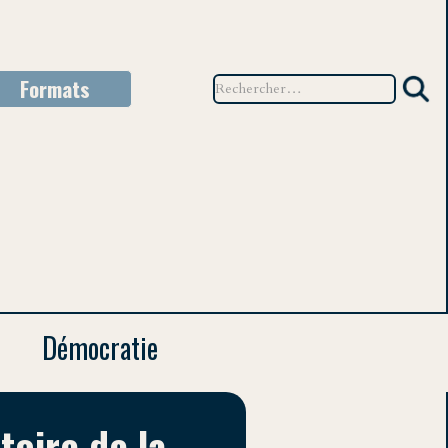
Formats
TEU
Démocratie
toire de la