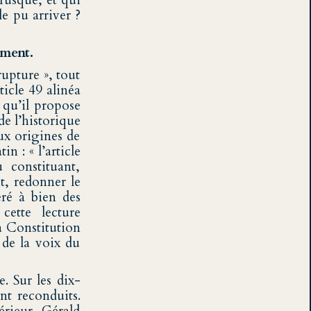
brusque, et qui
le pu arriver ?
ement.
upture », tout
ticle 49 alinéa
e qu’il propose
de l’historique
ux origines de
n : « l’article
 constituant,
t, redonner le
éré à bien des
ette lecture
a Constitution
 de la voix du
. Sur les dix-
t reconduits.