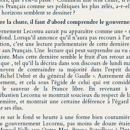
lors, que s’est-il passé ? Comment une telle chute, si 
les Français comme ses politiques les plus zélés, a-t-el
s horizons semblent se dessiner ?
e la chute, il faut d’abord comprendre le gouvern
vernement Lecornu aurait pu apparaître comme une « r
fond. Lorsqu’il annonce qu’il n’aura pas recours à l’ar
tion, c’est une lecture parlementaire de cette dernièr
t aux Français. Une lecture qui peut surprendre au vu 
te. Mais cette dernière semble le fruit d’un retour a
e , tel qu’il la décrira dans son discours de lundi mati
oyen de contraindre sa majorité dans l’esprit du
chel Debré et du général de Gaulle ». Autrement di
ement, et cela sous l’égide de celui qui est consid
le sauveur de la France libre. En revenant à c
ébastien Lecornu se montrait soucieux du respect de l
remière, et montrait une certaine déférence à l’égard
r ses élus.
ure sur le fond se heurte à une forme bien coutumière
u gouvernement Lecornu, pas moins de douze étaien