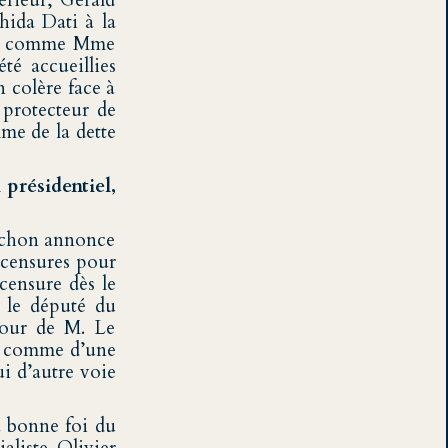
érieur, Gérald
hida Dati à la
aire comme Mme
té accueillies
n colère face à
protecteur de
mme de la dette
 présidentiel,
nchon annonce
 censures pour
censure dès le
, le député du
tour de M. Le
n, comme d’une
ui d’autre voie
a bonne foi du