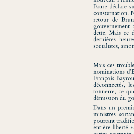
nouveau Premier
Faure déclare s
consternation. N
retour de Brun
gouvernement ap
dette. Mais ce 
dernières heure
socialistes, sino
Mais ces troubl
nominations d’E
François Bayrou
déconnectés, le
tonnerre, ce qu
démission du gou
Dans un premie
ministres sorta
pourtant traditi
entière liberté 