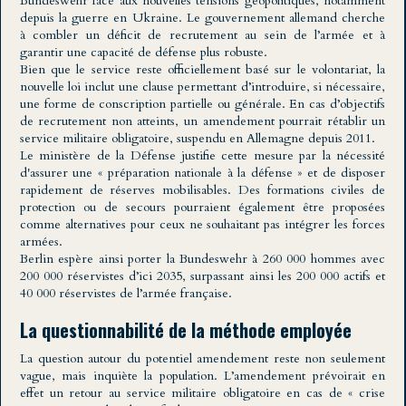
Bundeswehr face aux nouvelles tensions géopolitiques, notamment
depuis la guerre en Ukraine. Le gouvernement allemand cherche
à combler un déficit de recrutement au sein de l’armée et à
garantir une capacité de défense plus robuste.
Bien que le service reste officiellement basé sur le volontariat, la
nouvelle loi inclut une clause permettant d’introduire, si nécessaire,
une forme de conscription partielle ou générale. En cas d’objectifs
de recrutement non atteints, un amendement pourrait rétablir un
service militaire obligatoire, suspendu en Allemagne depuis 2011.
Le ministère de la Défense justifie cette mesure par la nécessité
d'assurer une « préparation nationale à la défense » et de disposer
rapidement de réserves mobilisables. Des formations civiles de
protection ou de secours pourraient également être proposées
comme alternatives pour ceux ne souhaitant pas intégrer les forces
armées.
Berlin espère ainsi porter la Bundeswehr à 260 000 hommes avec
200 000 réservistes d’ici 2035, surpassant ainsi les 200 000 actifs et
40 000 réservistes de l’armée française.
La questionnabilité de la méthode employée
La question autour du potentiel amendement reste non seulement
vague, mais inquiète la population. L’amendement prévoirait en
effet un retour au service militaire obligatoire en cas de « crise