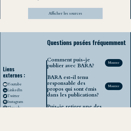
Afficher les sources
Questions posées fréquemment
Comment puis-je
Montrer
publier avec BARA?
Liens
externes :
BARA est-il tenu
responsable des
Youtube
Montrer
propos qui sont émis
LinkedIn
dans les publications?
Twitter
Instagram
Puis-je retirer une des
Threads
mes précédentes
Montrer
Email
publications?
Publier avec BARA