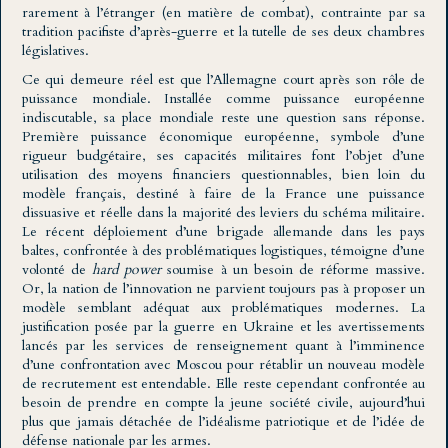
rarement à l’étranger (en matière de combat), contrainte par sa
tradition pacifiste d’après-guerre et la tutelle de ses deux chambres
législatives.
Ce qui demeure réel est que l’Allemagne court après son rôle de
puissance mondiale. Installée comme puissance européenne
indiscutable, sa place mondiale reste une question sans réponse.
Première puissance économique européenne, symbole d’une
rigueur budgétaire, ses capacités militaires font l’objet d’une
utilisation des moyens financiers questionnables, bien loin du
modèle français, destiné à faire de la France une puissance
dissuasive et réelle dans la majorité des leviers du schéma militaire.
Le récent déploiement d’une brigade allemande dans les pays
baltes, confrontée à des problématiques logistiques, témoigne d’une
volonté de
hard power
soumise à un besoin de réforme massive.
Or, la nation de l’innovation ne parvient toujours pas à proposer un
modèle semblant adéquat aux problématiques modernes. La
justification posée par la guerre en Ukraine et les avertissements
lancés par les services de renseignement quant à l’imminence
d’une confrontation avec Moscou pour rétablir un nouveau modèle
de recrutement est entendable. Elle reste cependant confrontée au
besoin de prendre en compte la jeune société civile, aujourd’hui
plus que jamais détachée de l’idéalisme patriotique et de l’idée de
défense nationale par les armes.