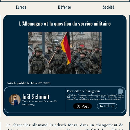
Europe
Défense
Société
L’Allemagne et la question du service militaire
Article publié le Nov 07, 2025
Pour citer ce baragouin :
Joël Schmidt
Joël Schmidt, "L’Allemagne et la question du service militaire", BARA
think tank, publié le Nov 07, 2025, [https://bara-think-
tank.com/baragouin/lallemagne-et-la-question-du-service-militaire]
Troisième année à Sciences Po
Strasbourg
LinkedIn
Le chancelier allemand Friedrich Merz, dans un changement de