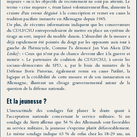
majeure » ou si les objectifs de recrutement ne sont pas atteints. Le
terme « crise majeure », étant laissé volontairement flou, alimente la
crainte d’un retour déguisé à la conscription et remet en cause la
tradition pacifiste instaurée en Allemagne depuis 1945.
De plus, de récentes informations indiquent que les conservateurs
du CDU/CSU entreprendraient de mettre en place un système de
tirage au sort, inspiré du modèle danois. L’absurdité de la mesure a
déjà rapidement été pointée du doigt par les opposants assis tout à
gauche de l’hémicycle, Comme l’a dénoncé Jan Van Aken (
Die
Linke)
: « Ceux qui n’ont pas de chance devront aller à la guerre et
mourir ». Le partenaire de coalition du CDU/CSU, à savoir les
sociaux-démocrates du SPD, a, par le biais du ministre de la
Défense Boris Pistorius, également remis en cause l’utilité, la
logique et la crédibilité de cette mesure et de son instauration en
Allemagne, illustrant un clivage gouvernemental autour de la
question de la défense nationale.
Et la jeunesse ?
L’inexactitude des sondages fait planer le doute quant à
l’acceptation nationale concernant le service militaire. Si un
sondage du
Stern
affirme que 54 % des Allemands sont favorables
au service militaire, la jeunesse s’exprime plutôt défavorablement.
Le même sondage indique 63 % de refus chez les 18-29 ans, un