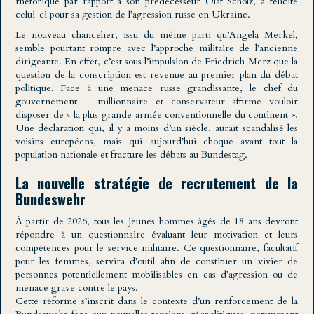
rhétorique par rapport à son prédécesseur Olaf Scholz, a félicité
celui-ci pour sa gestion de l’agression russe en Ukraine.
Le nouveau chancelier, issu du même parti qu’Angela Merkel,
semble pourtant rompre avec l’approche militaire de l’ancienne
dirigeante. En effet, c’est sous l’impulsion de Friedrich Merz que la
question de la conscription est revenue au premier plan du débat
politique. Face à une menace russe grandissante, le chef du
gouvernement – millionnaire et conservateur affirme vouloir
disposer de « la plus grande armée conventionnelle du continent ».
Une déclaration qui, il y a moins d’un siècle, aurait scandalisé les
voisins européens, mais qui aujourd’hui choque avant tout la
population nationale et fracture les débats au Bundestag.
La nouvelle stratégie de recrutement de la
Bundeswehr
À partir de 2026, tous les jeunes hommes âgés de 18 ans devront
répondre à un questionnaire évaluant leur motivation et leurs
compétences pour le service militaire. Ce questionnaire, facultatif
pour les femmes, servira d’outil afin de constituer un vivier de
personnes potentiellement mobilisables en cas d’agression ou de
menace grave contre le pays.
Cette réforme s’inscrit dans le contexte d’un renforcement de la