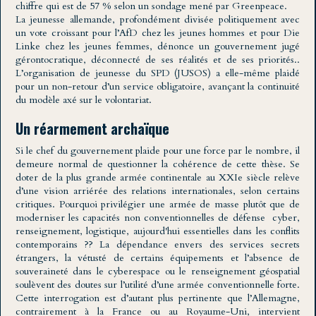
chiffre qui est de 57 % selon un sondage mené par Greenpeace.
La jeunesse allemande, profondément divisée politiquement avec
un vote croissant pour l’AfD chez les jeunes hommes et pour Die
Linke chez les jeunes femmes, dénonce un gouvernement jugé
gérontocratique, déconnecté de ses réalités et de ses priorités..
L’organisation de jeunesse du SPD (JUSOS) a elle-même plaidé
pour un non-retour d’un service obligatoire, avançant la continuité
du modèle axé sur le volontariat.
Un réarmement archaïque
Si le chef du gouvernement plaide pour une force par le nombre, il
demeure normal de questionner la cohérence de cette thèse. Se
doter de la plus grande armée continentale au XXIe siècle relève
d’une vision arriérée des relations internationales, selon certains
critiques. Pourquoi privilégier une armée de masse plutôt que de
moderniser les capacités non conventionnelles de défense cyber,
renseignement, logistique, aujourd'hui essentielles dans les conflits
contemporains ?? La dépendance envers des services secrets
étrangers, la vétusté de certains équipements et l’absence de
souveraineté dans le cyberespace ou le renseignement géospatial
soulèvent des doutes sur l’utilité d’une armée conventionnelle forte.
Cette interrogation est d’autant plus pertinente que l’Allemagne,
contrairement à la France ou au Royaume-Uni, intervient