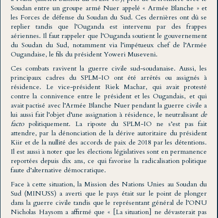
Soudan entre un groupe armé Nuer appelé « Armée Blanche » et
les Forces de défense du Soudan du Sud. Ces dernières ont dû se
replier tandis que l’Ouganda est intervenu par des frappes
aériennes. Il faut rappeler que l’Ouganda soutient le gouvernement
du Soudan du Sud, notamment via l’impétueux chef de l’Armée
Ougandaise, le fils du président Yoweri Museveni.
Ces combats ravivent la guerre civile sud-soudanaise. Aussi, les
principaux cadres du SPLM-IO ont été arrêtés ou assignés à
résidence. Le vice-président Riek Machar, qui avait protesté
contre la connivence entre le président et les Ougandais, et qui
avait pactisé avec l’Armée Blanche Nuer pendant la guerre civile a
lui aussi fait l’objet d’une assignation à résidence, le neutralisant
de
facto
politiquement. La riposte du SPLM-IO ne s’est pas fait
attendre, par la dénonciation de la dérive autoritaire du président
Kiir et de la nullité des accords de paix de 2018 par les détentions.
Il est aussi à noter que les élections législatives sont en permanence
reportées depuis dix ans, ce qui favorise la radicalisation politique
faute d’alternative démocratique.
Face à cette situation, la Mission des Nations Unies au Soudan du
Sud (MINUSS) a averti que le pays était sur le point de plonger
dans la guerre civile tandis que le représentant général de l’ONU
Nicholas Haysom a affirmé que « [La situation] ne dévasterait pas