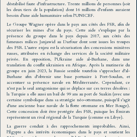
déstabilisé faute d’infrastructure. Trente millions de personnes (soit
les deux tiers de la population) dont 16 millions d’enfants auraient
besoin d’une aide humanitaire selon l’UNICEF.
Le Groupe Wagner opère dans le pays aux côtés des FSR, afin de
sécuriser les mines d’or du pays. Cette aide s’explique par la
présence du groupe dans le pays depuis 2017, aux côtés des
fameuses milices Janjawid au Darfour dont sont issues les troupes
des FSR. L’autre enjeu est la sécurisation des concessions minières
russes, attribuées en échange des services de la société militaire
privée. En opposition, l’Ukraine aide al-Burhane, dans une
translation du conflit ukrainien en Afrique. Après la mutinerie du
groupe en juin 2023, la Russie semble toutefois s’approcher d’al-
Burhane afin d’obtenir une base portuaire à Port-Soudan, et
accentuer sa présence navale en Méditerranée. Cependant, ce
n’est pas le seul antagonisme qui se déplace sur ces terres désolées :
la Turquie a elle aussi un bail de 99 ans au port de Suakin (avec une
certaine symbolique dans sa stratégie néo-ottomane, puisqu’il s’agit
d’une ancienne base navale de la flotte ottomane en Mer Rouge).
Cette concession doit être protégée des FSR, puisque les Émirats
représentent un rival régional de la Turquie (comme en Libye).
La guerre conduit à des rapprochements improbables. Ainsi,
l’Égypte a des intérêts économiques dans le pays et soutient les