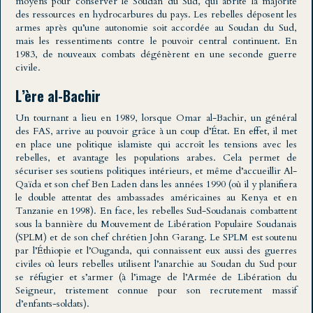
moyens pour conserver le Soudan du Sud, qui abrite la majorité
des ressources en hydrocarbures du pays. Les rebelles déposent les
armes après qu’une autonomie soit accordée au Soudan du Sud,
mais les ressentiments contre le pouvoir central continuent. En
1983, de nouveaux combats dégénèrent en une seconde guerre
civile.
L’ère al-Bachir
Un tournant a lieu en 1989, lorsque Omar al-Bachir, un général
des FAS, arrive au pouvoir grâce à un coup d’État. En effet, il met
en place une politique islamiste qui accroît les tensions avec les
rebelles, et avantage les populations arabes. Cela permet de
sécuriser ses soutiens politiques intérieurs, et même d’accueillir Al-
Qaïda et son chef Ben Laden dans les années 1990 (où il y planifiera
le double attentat des ambassades américaines au Kenya et en
Tanzanie en 1998). En face, les rebelles Sud-Soudanais combattent
sous la bannière du Mouvement de Libération Populaire Soudanais
(SPLM) et de son chef chrétien John Garang. Le SPLM est soutenu
par l’Éthiopie et l’Ouganda, qui connaissent eux aussi des guerres
civiles où leurs rebelles utilisent l’anarchie au Soudan du Sud pour
se réfugier et s’armer (à l’image de l’Armée de Libération du
Seigneur, tristement connue pour son recrutement massif
d’enfants-soldats).