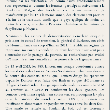
instauré par les putschistes. Les communautés traditionnellement
sous-représentées, comme les femmes, participent activement à la
révolution. Malgré des incidents comme un massacre de
manifestants par les FSR la même année, des élections sont prévues
à la fin de la transition, tandis que le pays applique de moins en
moins la charia, interdisant l’excision féminine et les peines de
flagellations publiques.
Néanmoins, les espoirs de démocratisation s’envolent lorsque le
président du conseil de transition, le général al-Burhane, aux côtés
de Hemetti, lance un coup d’État en 2021. Il rétablit un régime de
répression militaire. Cependant, les deux hommes n’arrivent pas à
s’entendre sur le partage du pouvoir, ne recherchant par avidité
qu’à maximiser leur contrôle sur les postes clés de la gouvernance.
Le 15 avril 2023, les FSR lancent une attaque coordonnée contre
les installations des Forces Armées Soudanaises. Khartoum devient
le centre des combats, tandis que Hemetti dirige les opérations
depuis le Darfour avec l’aide des Émirats et que al-Burhane se
réfugie à Port-Soudan. Les groupes indépendants comme le SPM
au Darfour ou le SPLA-N combattent les deux groupes. Les
combats deviennent rapidement confus tout en provoquant la « pire
crise humanitaire du monde » selon l’ONU, en raison des
insuffisances alimentaires de populations prises entre les deux feux.
Une partie se réfugie au Soudan du Sud, qui est fortement