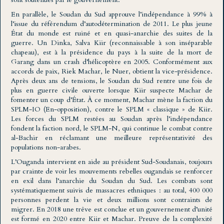
En parallèle, le Soudan du Sud approuve l’indépendance à 99% à
l’issue du référendum d’autodétermination de 2011. Le plus jeune
État du monde est ruiné et en quasi-anarchie des suites de la
guerre. Un Dinka, Salva Kiir (reconnaissable à son inséparable
chapeau), est à la présidence du pays à la suite de la mort de
Garang dans un crash d’hélicoptère en 2005. Conformément aux
accords de paix, Riek Machar, le Nuer, obtient la vice-présidence.
Après deux ans de tensions, le Soudan du Sud rentre une fois de
plus en guerre civile ouverte lorsque Kiir suspecte Machar de
fomenter un coup d’État. À ce moment, Machar mène la faction du
SPLM-IO (En-opposition), contre le SPLM « classique » de Kiir.
Les forces du SPLM restées au Soudan après l’indépendance
fondent la faction nord, le SPLM-N, qui continue le combat contre
al-Bachir en réclamant une meilleure représentativité des
populations non-arabes.
L’Ouganda intervient en aide au président Sud-Soudanais, toujours
par crainte de voir les mouvements rebelles ougandais se renforcer
en exil dans l’anarchie du Soudan du Sud. Les combats sont
systématiquement suivis de massacres ethniques : au total, 400 000
personnes perdent la vie et deux millions sont contraints de
migrer. En 2018 une trêve est conclue et un gouvernement d’unité
est formé en 2020 entre Kiir et Machar. Preuve de la complexité