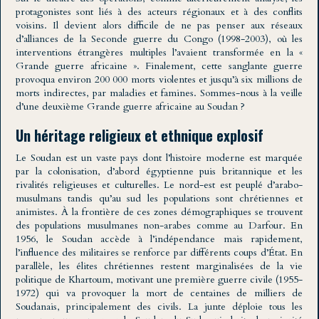
protagonistes sont liés à des acteurs régionaux et à des conflits
voisins. Il devient alors difficile de ne pas penser aux réseaux
d’alliances de la Seconde guerre du Congo (1998-2003), où les
interventions étrangères multiples l’avaient transformée en la «
Grande guerre africaine ». Finalement, cette sanglante guerre
provoqua environ 200 000 morts violentes et jusqu’à six millions de
morts indirectes, par maladies et famines. Sommes-nous à la veille
d’une deuxième Grande guerre africaine au Soudan ?
Un héritage religieux et ethnique explosif
Le Soudan est un vaste pays dont l’histoire moderne est marquée
par la colonisation, d’abord égyptienne puis britannique et les
rivalités religieuses et culturelles. Le nord-est est peuplé d’arabo-
musulmans tandis qu’au sud les populations sont chrétiennes et
animistes. À la frontière de ces zones démographiques se trouvent
des populations musulmanes non-arabes comme au Darfour. En
1956, le Soudan accède à l’indépendance mais rapidement,
l’influence des militaires se renforce par différents coups d’État. En
parallèle, les élites chrétiennes restent marginalisées de la vie
politique de Khartoum, motivant une première guerre civile (1955-
1972) qui va provoquer la mort de centaines de milliers de
Soudanais, principalement des civils. La junte déploie tous les