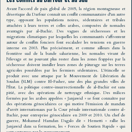
Avant l’accord de paix global de 2005, la région montagneuse et
désertique du Darfour connaît un conflit communautaire d’un autre
type, opposant les populations noires, sédentaires et tribales
attachées à leurs terres et celles arabes, composées de nomades
avantagés par al-Bachir. Des vagues de sécheresses et les
migrations climatiques par lesquelles les communautés s’affrontent
autour de conflits fonciers font escalader les tensions en guerre
interne en 2003. Plus précisément, et comme ailleurs dans la
frontière sud de la bande saharienne, les nomades vivant de
l’élevage et ne pouvant plus rester dans les zones frappées par la
sécheresse doivent installer leurs zones de pâturage sur les terres
agricoles possédées par les fermiers sédentaires. L’étincelle se
produit avec une attaque par le Mouvement de Libération du
Soudan (SLM) contre El-Fasher, une des plus grandes villes de
l’État. La politique contre-insurrectionnelle de al-Bachir est sans
pitié, avec des opérations de nettoyage ethnique. Des milices
formées par les arabes appelées « Janjawid » se font connaître par
des opérations génocidaires ce qui motive l’émission de mandats
d’arrêt internationaux par la Cour pénale internationale contre al-
Bachir, pour entreprise génocidaire en 2009 et 2010. Un chef de
guerre, Mohamed Hamdan Dagalo dit « Hemetti » rallie les
Janjawid dans sa formation, les « Forces de Soutien Rapide » qui
sont soutenues par le gouvernement.