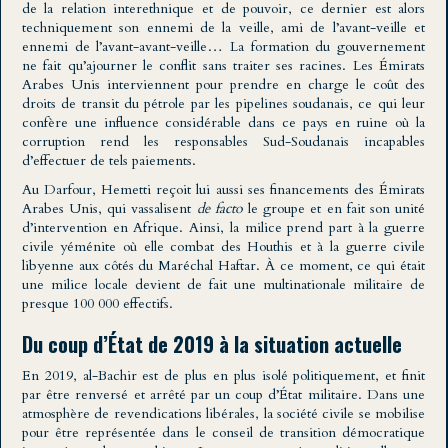
de la relation interethnique et de pouvoir, ce dernier est alors
techniquement son ennemi de la veille, ami de l’avant-veille et
ennemi de l’avant-avant-veille… La formation du gouvernement
ne fait qu’ajourner le conflit sans traiter ses racines. Les Émirats
Arabes Unis interviennent pour prendre en charge le coût des
droits de transit du pétrole par les pipelines soudanais, ce qui leur
confère une influence considérable dans ce pays en ruine où la
corruption rend les responsables Sud-Soudanais incapables
d’effectuer de tels paiements.
Au Darfour, Hemetti reçoit lui aussi ses financements des Émirats
Arabes Unis, qui vassalisent
de facto
le groupe et en fait son unité
d’intervention en Afrique. Ainsi, la milice prend part à la guerre
civile yéménite où elle combat des Houthis et à la guerre civile
libyenne aux côtés du Maréchal Haftar. À ce moment, ce qui était
une milice locale devient de fait une multinationale militaire de
presque 100 000 effectifs.
Du coup d’État de 2019 à la situation actuelle
En 2019, al-Bachir est de plus en plus isolé politiquement, et finit
par être renversé et arrêté par un coup d’État militaire. Dans une
atmosphère de revendications libérales, la société civile se mobilise
pour être représentée dans le conseil de transition démocratique