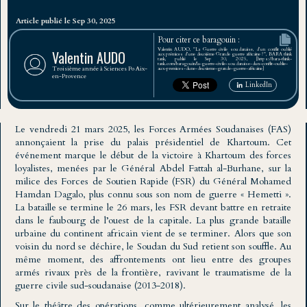
Article publié le Sep 30, 2025
Pour citer ce baragouin :
Valentin AUDO, "La Guerre civile soudanaise, d’un conflit oublié
Valentin AUDO
aux prémices d’une deuxième Grande guerre africaine ?", BARA think
tank, publié le Sep 30, 2025, [https://bara-think-
tank.com/baragouin/la-guerre-civile-soudanaise-dun-conflit-oublie-
Troisième année à Sciences Po Aix-
aux-premices-dune-deuxieme-grande-guerre-africaine]
en-Provence
LinkedIn
Le vendredi 21 mars 2025, les Forces Armées Soudanaises (FAS)
annonçaient la prise du palais présidentiel de Khartoum. Cet
événement marque le début de la victoire à Khartoum des forces
loyalistes, menées par le Général Abdel Fattah al-Burhane, sur la
milice des Forces de Soutien Rapide (FSR) du Général Mohamed
Hamdan Dagalo, plus connu sous son nom de guerre « Hemetti ».
La bataille se termine le 26 mars, les FSR devant battre en retraite
dans le faubourg de l’ouest de la capitale. La plus grande bataille
urbaine du continent africain vient de se terminer. Alors que son
voisin du nord se déchire, le Soudan du Sud retient son souffle. Au
même moment, des affrontements ont lieu entre des groupes
armés rivaux près de la frontière, ravivant le traumatisme de la
guerre civile sud-soudanaise (2013-2018).
Sur le théâtre des opérations, comme ultérieurement analysé, les